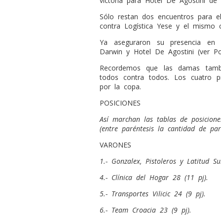
victoria para Hotel De Agostini de
S
ólo restan dos encuentros para el c
contra Logística Yese y el mismo c
Ya aseguraron su presencia en s
Darwin y Hotel De Agostini (ver Pos
Recordemos que las damas tambi
todos contra todos. Los cuatro p
por la copa.
POSICIONES
Así marchan las tablas de posicion
(entre paréntesis la cantidad de par
VARONES
1.- Gonzalex, Pistoleros y Latitud S
4.- Clínica del Hogar 28 (11 pj).
5.- Transportes Vilicic 24 (9 pj).
6.- Team Croacia 23 (9 pj).