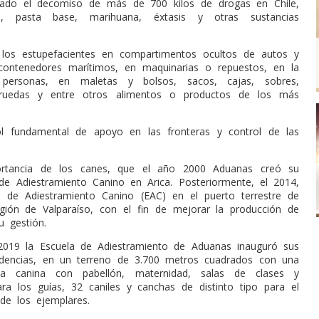
zado el decomiso de más de 700 kilos de drogas en Chile,
, pasta base, marihuana, éxtasis y otras sustancias
 los estupefacientes en compartimentos ocultos de autos y
contenedores marítimos, en maquinarias o repuestos, en la
personas, en maletas y bolsos, sacos, cajas, sobres,
ruedas y entre otros alimentos o productos de los más
l fundamental de apoyo en las fronteras y control de las
ortancia de los canes, que el año 2000 Aduanas creó su
de Adiestramiento Canino en Arica. Posteriormente, el 2014,
a de Adiestramiento Canino (EAC) en el puerto terrestre de
ión de Valparaíso, con el fin de mejorar la producción de
u gestión.
2019 la Escuela de Adiestramiento de Aduanas inauguró sus
ndencias, en un terreno de 3.700 metros cuadrados con una
ca canina con pabellón, maternidad, salas de clases y
ara los guías, 32 caniles y canchas de distinto tipo para el
de los ejemplares.