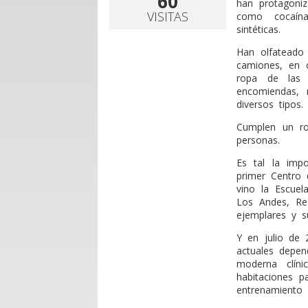
60
han protagoni
VISITAS
como cocaína
sintéticas.
Han olfateado
camiones, en 
ropa de las 
encomiendas, 
diversos tipos.
Cumplen un ro
personas.
Es tal la imp
primer Centro 
vino la Escuel
Los Andes, Reg
ejemplares y s
Y en julio de 
actuales depe
moderna clíni
habitaciones p
entrenamiento 