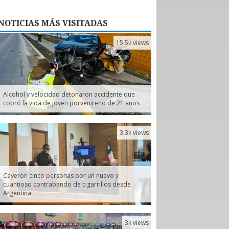
NOTICIAS
MÁS VISITADAS
15.5k views
Alcohol y velocidad detonaron accidente que
cobró la vida de joven porvenireño de 21 años
3.3k views
Cayeron cinco personas por un nuevo y
cuantioso contrabando de cigarrillos desde
Argentina
3k views