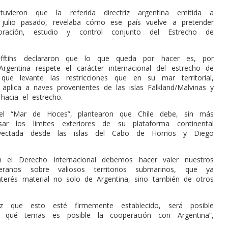
tuvieron que la referida directriz argentina emitida a
julio pasado, revelaba cómo ese país vuelve a pretender
oración, estudio y control conjunto del Estrecho de
fftihs declararon que lo que queda por hacer es, por
rgentina respete el carácter internacional del estrecho de
que levante las restricciones que en su mar territorial,
 aplica a naves provenientes de las islas Falkland/Malvinas y
hacia el estrecho.
el “Mar de Hoces”, plantearon que Chile debe, sin más
sar los límites exteriores de su plataforma continental
oyectada desde las islas del Cabo de Hornos y Diego
 el Derecho Internacional debemos hacer valer nuestros
eranos sobre valiosos territorios submarinos, que ya
interés material no solo de Argentina, sino también de otros
z que esto esté firmemente establecido, será posible
n qué temas es posible la cooperación con Argentina”,