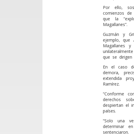
Por ello, sos
comienzos de 
que la “expl
Magallanes”.
Guzmán y Gri
ejemplo, que A
Magallanes y 
unilateralmente
que se dirigen 
En el caso d
demora, preci
extendida pr
Ramírez.
“Conforme con
derechos sob
despiertan el 
países.
“Solo una ve
determinar e
sentenciaron.