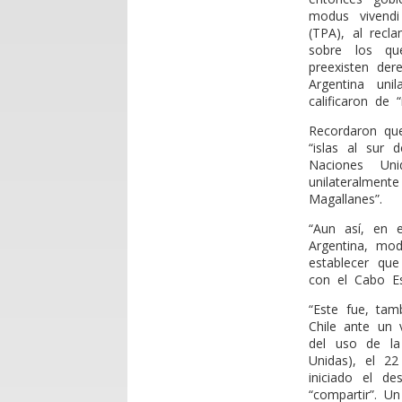
modus vivend
(TPA), al recl
sobre los qu
preexisten der
Argentina uni
calificaron de
Recordaron que
“islas al sur 
Naciones Un
unilateralment
Magallanes”.
“Aun así, en 
Argentina, mod
establecer qu
con el Cabo Es
“Este fue, tam
Chile ante un
del uso de la
Unidas), el 2
iniciado el de
“compartir”. U