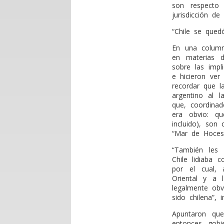
son respecto 
jurisdicción de
“Chile se qued
En una column
en materias d
sobre las impl
e hicieron ver 
recordar que l
argentino al l
que, coordinad
era obvio: qu
incluido), son
“Mar de Hoces
“También les 
Chile lidiaba 
por el cual, 
Oriental y a 
legalmente obv
sido chilena”, i
Apuntaron qu
entonces gobie