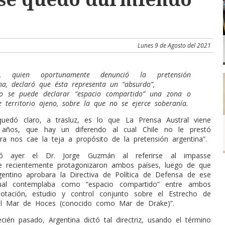
Lunes 9 de Agosto del 2021
to, quien oportunamente denunció la pretensión
na, declaró que ésta representa un “absurdo”,
o se puede declarar “espacio compartido” una zona o
 territorio ajeno, sobre la que no se ejerce soberanía.
uedó claro, a trasluz, es lo que La Prensa Austral viene
 años, que hay un diferendo al cual Chile no le prestó
ra nos cae la teja a propósito de la pretensión argentina”.
ró ayer el Dr. Jorge Guzmán al referirse al impasse
e recientemente protagonizaron ambos países, luego de que
gentino aprobara la Directiva de Política de Defensa de ese
ual contemplaba como “espacio compartido” entre ambos
lotación, estudio y control conjunto sobre el Estrecho de
el Mar de Hoces (conocido como Mar de Drake)”.
ecién pasado, Argentina dictó tal directriz, usando el término