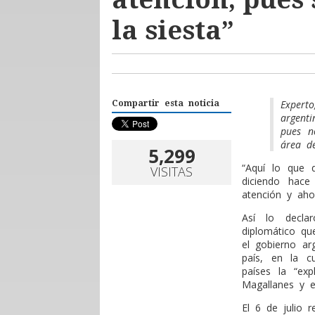
la siesta”
Exper
Compartir esta noticia
argenti
pues n
área de
5,299
“
Aquí lo que q
VISITAS
diciendo hace
atención y aho
Así lo decla
diplomático qu
el gobierno ar
país, en la c
países la “exp
Magallanes y 
El 6 de julio r