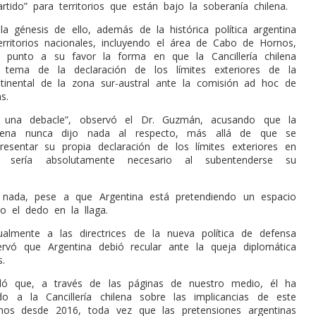
tido” para territorios que están bajo la soberanía chilena.
a génesis de ello, además de la histórica política argentina
erritorios nacionales, incluyendo el área de Cabo de Hornos,
punto a su favor la forma en que la Cancillería chilena
 tema de la declaración de los límites exteriores de la
tinental de la zona sur-austral ante la comisión ad hoc de
s.
 una debacle”, observó el Dr. Guzmán, acusando que la
ilena nunca dijo nada al respecto, más allá de que se
esentar su propia declaración de los límites exteriores en
sería absolutamente necesario al subentenderse su
o nada, pese a que Argentina está pretendiendo un espacio
o el dedo en la llaga.
almente a las directrices de la nueva política de defensa
ervó que Argentina debió recular ante la queja diplomática
s.
ó que, a través de las páginas de nuestro medio, él ha
do a la Cancillería chilena sobre las implicancias de este
nos desde 2016, toda vez que las pretensiones argentinas