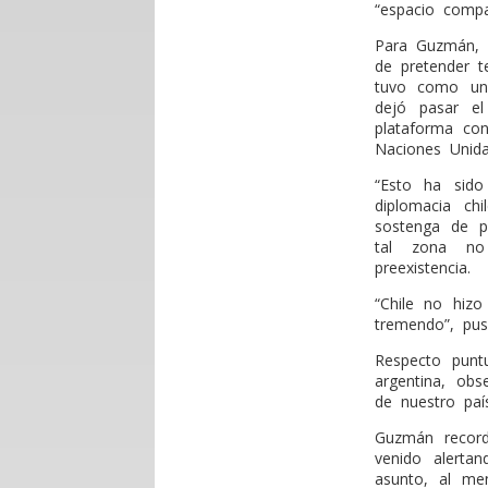
“espacio compar
Para Guzmán, l
de pretender t
tuvo como un 
dejó pasar el
plataforma con
Naciones Unida
“Esto ha sido
diplomacia ch
sostenga de pr
tal zona no 
preexistencia.
“Chile no hiz
tremendo”, pus
Respecto puntu
argentina, obs
de nuestro paí
Guzmán record
venido alertan
asunto, al me