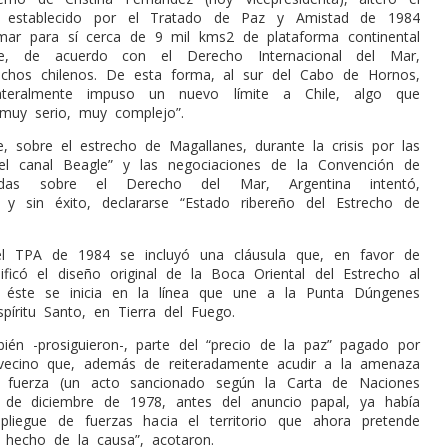
i establecido por el Tratado de Paz y Amistad de 1984
amar para sí cerca de 9 mil kms2 de plataforma continental
e, de acuerdo con el Derecho Internacional del Mar,
echos chilenos. De esta forma, al sur del Cabo de Hornos,
lateralmente impuso un nuevo límite a Chile, algo que
 “muy serio, muy complejo”.
, sobre el estrecho de Magallanes, durante la crisis por las
del canal Beagle” y las negociaciones de la Convención de
idas sobre el Derecho del Mar, Argentina intentó,
e y sin éxito, declararse “Estado ribereño del Estrecho de
el TPA de 1984 se incluyó una cláusula que, en favor de
ificó el diseño original de la Boca Oriental del Estrecho al
e éste se inicia en la línea que une a la Punta Dúngenes
píritu Santo, en Tierra del Fuego.
bién -prosiguieron-, parte del “precio de la paz” pagado por
 vecino que, además de reiteradamente acudir a la amenaza
 fuerza (un acto sancionado según la Carta de Naciones
2 de diciembre de 1978, antes del anuncio papal, ya había
spliegue de fuerzas hacia el territorio que ahora pretende
n hecho de la causa”, acotaron.