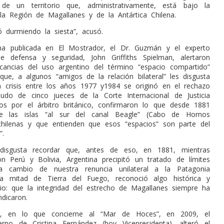
de un territorio que, administrativamente, está bajo la
 la Región de Magallanes y de la Antártica Chilena.
ó durmiendo la siesta”, acusó.
a publicada en El Mostrador, el Dr. Guzmán y el experto
e defensa y seguridad, John Griffiths Spielman, alertaron
icancias del uso argentino del término “espacio compartido”
que, a algunos “amigos de la relación bilateral” les disgusta
a crisis entre los años 1977 y1984 se originó en el rechazo
audo de cinco jueces de la Corte Internacional de Justicia
os por el árbitro británico, confirmaron lo que desde 1881
e las islas “al sur del canal Beagle” (Cabo de Hornos
 chilenas y que entienden que esos “espacios” son parte del
”.
disgusta recordar que, antes de eso, en 1881, mientras
con Perú y Bolivia, Argentina precipitó un tratado de límites
a cambio de nuestra renuncia unilateral a la Patagonia
la mitad de Tierra del Fuego, reconoció algo histórica y
io: que la integridad del estrecho de Magallanes siempre ha
ndicaron.
e, en lo que concierne al “Mar de Hoces”, en 2009, el
rno de Cristina Fernández (hoy Vicepresidenta), alteró el