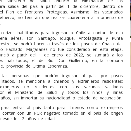
el Ministerio de Salud anunció la eliminación de las
para salida del país a partir del 1 de diciembre, dentro de
el Plan de Fronteras Protegidas. Asimismo, los vacunados
efuerzo, no tendrán que realizar cuarentena al momento de
.
terizos habilitados para ingresar a Chile a contar de esa
ria aérea, son: Santiago, Iquique, Antofagasta y Punta
rrestre, se podrá hacer a través de los pasos de Chacalluta,
no Hachado. Magallanes no fue considerado en esta etapa,
nció a partir del 1 de enero de 2022, se sumará a los
res habilitados, el de Río Don Guillermo, en la comuna
ne, provincia de Ultima Esperanza.
las personas que podrán ingresar al país por pasos
bilitados, se menciona a chilenos y extranjeros residentes;
tranjeros no residentes con sus vacunas validadas
por el Ministerio de Salud; y todos los niños y niñas
ños, sin importar su nacionalidad o estado de vacunación.
 para entrar al país tanto para chilenos como extranjeros
on contar con un PCR negativo tomado en el país de origen
 desde los 2 años de edad.