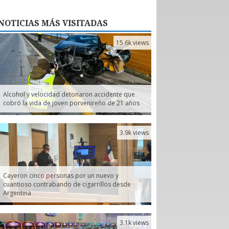
NOTICIAS
MÁS VISITADAS
15.6k views
Alcohol y velocidad detonaron accidente que
cobró la vida de joven porvenireño de 21 años
3.9k views
Cayeron cinco personas por un nuevo y
cuantioso contrabando de cigarrillos desde
Argentina
3.1k views