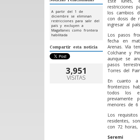
Este lunes, 
restricciones 
A partir del 1 de
los cambios d
diciembre se eliminan
con dosis de r
restricciones para salir del
ingresar al país
país y excluyen a
Magallanes como frontera
Los pasos fron
habilitada
fecha en mate
Arenas. Vía te
Compartir esta noticia
Colchane y Pi
aunque se anu
pasos terrest
3,951
Torres del Pai
VISITAS
En cuanto a 
fronterizos ha
todos los ex
previamente 
menores de 6 a
Los requisitos
residentes, s
con 72 horas,
Seremi