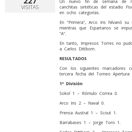
227
Un nuevo fin de semana de nut
VISITAS
canchitas sintéticas del estadio Fi
en ocho categorías.
En “Primera”, Arco Iris hilvanó su 
mientras que Espartanos se imp
“A”.
En tanto, Impresos Torres no pudo 
a Carlos Dittborn.
RESULTADOS
Con los siguientes marcadores 
tercera fecha del Torneo Apertura:
1ª División
Sokol 1 – Rómulo Correa 0.
Arco Iris 2 – Naval 0.
Prensa Austral 1 – Scout 1.
Barrabases 1 – Jorge Toro 1.