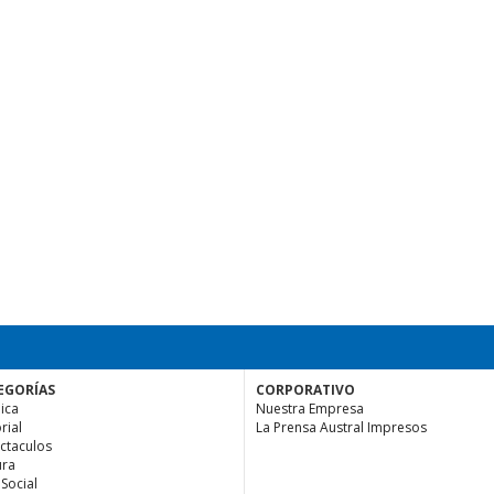
EGORÍAS
CORPORATIVO
ica
Nuestra Empresa
rial
La Prensa Austral Impresos
ctaculos
ura
 Social