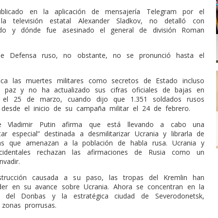
ublicado en la aplicación de mensajería Telegram por el
la televisión estatal Alexander Sladkov, no detalló con
ndo y dónde fue asesinado el general de división Roman
 de Defensa ruso, no obstante, no se pronunció hasta el
fica las muertes militares como secretos de Estado incluso
 paz y no ha actualizado sus cifras oficiales de bajas en
 el 25 de marzo, cuando dijo que 1.351 soldados rusos
desde el inicio de su campaña militar el 24 de febrero.
e Vladimir Putin afirma que está llevando a cabo una
tar especial” destinada a desmilitarizar Ucrania y librarla de
stas que amenazan a la población de habla rusa. Ucrania y
cidentales rechazan las afirmaciones de Rusia como un
nvadir.
trucción causada a su paso, las tropas del Kremlin han
der en su avance sobre Ucrania. Ahora se concentran en la
al del Donbas y la estratégica ciudad de Severodonetsk,
 zonas prorrusas.