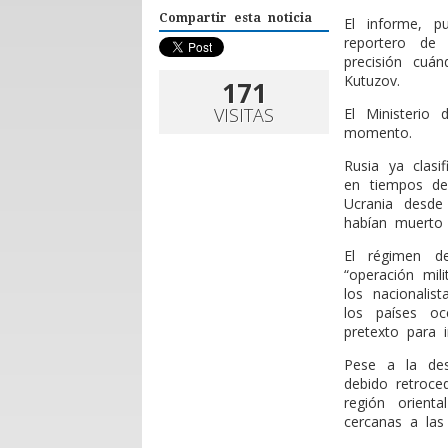
Compartir esta noticia
El informe, p
reportero de 
precisión cuá
Kutuzov.
171
VISITAS
El Ministerio
momento.
Rusia ya clasi
en tiempos de
Ucrania desde
habían muerto 
El régimen d
“operación mili
los nacionali
los países oc
pretexto para i
Pese a la des
debido retroce
región orient
cercanas a las