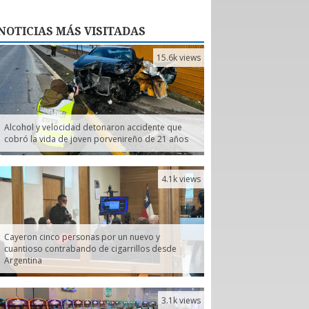
NOTICIAS
MÁS VISITADAS
15.6k views
Alcohol y velocidad detonaron accidente que
cobró la vida de joven porvenireño de 21 años
4.1k views
Cayeron cinco personas por un nuevo y
cuantioso contrabando de cigarrillos desde
Argentina
3.1k views