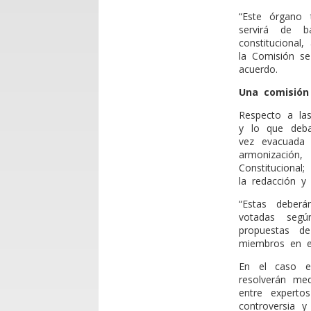
“Este órgano 
servirá de b
constitucional
la Comisión s
acuerdo.
Una comisión
Respecto a las
y lo que deba
vez evacuada 
armonización
Constituciona
la redacción y
“Estas deberá
votadas segú
propuestas 
miembros en ej
En el caso e
resolverán me
entre experto
controversia 