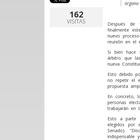
órgano 
162
VISITAS
D
espués de v
finalmente est
nuevo proceso 
reunión en el 
Si bien hace 
árbitro que l
nueva Constitu
Esto debido po
no repetir el
propuesta ampl
En concreto, l
personas elect
trabajarán en 
Esto a partir
elegidos por
Senado). “Dis
indispensable 