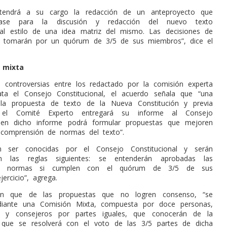
tendrá a su cargo la redacción de un anteproyecto que
ase para la discusión y redacción del nuevo texto
, al estilo de una idea matriz del mismo. Las decisiones de
e tomarán por un quórum de 3/5 de sus miembros”, dice el
 mixta
 controversias entre los redactado por la comisión experta
ta el Consejo Constitucional, el acuerdo señala que “una
la propuesta de texto de la Nueva Constitución y previa
, el Comité Experto entregará su informe al Consejo
l; en dicho informe podrá formular propuestas que mejoren
 comprensión de normas del texto”.
n ser conocidas por el Consejo Constitucional y serán
n las reglas siguientes: se entenderán aprobadas las
de normas si cumplen con el quórum de 3/5 de sus
ercicio”, agrega.
n que de las propuestas que no logren consenso, “se
diante una Comisión Mixta, compuesta por doce personas,
s y consejeros por partes iguales, que conocerán de la
y que se resolverá con el voto de las 3/5 partes de dicha