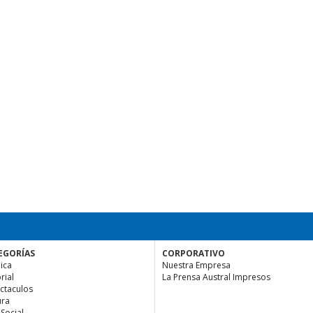
EGORÍAS
CORPORATIVO
ica
Nuestra Empresa
rial
La Prensa Austral Impresos
ctaculos
ura
 Social