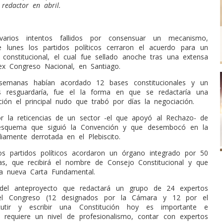
redactor en abril.
arios intentos fallidos por consensuar un mecanismo,
e lunes los partidos políticos cerraron el acuerdo para un
constitucional, el cual fue sellado anoche tras una extensa
ex Congreso Nacional, en Santiago.
semanas habían acordado 12 bases constitucionales y un
as resguardaría, fue el la forma en que se redactaría una
ción el principal nudo que trabó por días la negociación.
r la reticencias de un sector -el que apoyó al Rechazo- de
 esquema que siguió la Convención y que desembocó en la
iamente derrotada en el Plebiscito.
os partidos políticos acordaron un órgano integrado por 50
as, que recibirá el nombre de Consejo Constitucional y que
la nueva Carta Fundamental.
 del anteproyecto que redactará un grupo de 24 expertos
 el Congreso (12 designados por la Cámara y 12 por el
cutir y escribir una Constitución hoy es importante e
y requiere un nivel de profesionalismo, contar con expertos