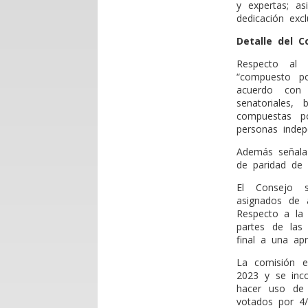
y expertas; a
dedicación excl
Detalle del C
Respecto al 
“compuesto po
acuerdo con e
senatoriales, 
compuestas po
personas indep
Además señala 
de paridad de 
El Consejo s
asignados de a
Respecto a la 
partes de las
final a una ap
La comisión e
2023 y se inco
hacer uso de 
votados por 4/