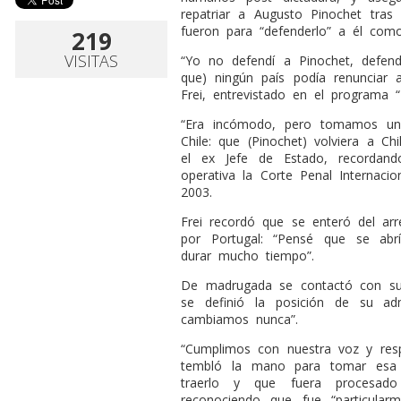
repatriar a Augusto Pinochet tra
fueron para “defenderlo” a él como 
219
VISITAS
“Yo no defendí a Pinochet, defendí
que) ningún país podía renunciar a
Frei, entrevistado en el programa 
“Era incómodo, pero tomamos un
Chile: que (Pinochet) volviera a Chi
el ex Jefe de Estado, recordan
operativa la Corte Penal Internaci
2003.
Frei recordó que se enteró del ar
por Portugal: “Pensé que se abr
durar mucho tiempo”.
De madrugada se contactó con sus
se definió la posición de su ad
cambiamos nunca”.
“Cumplimos con nuestra voz y res
tembló la mano para tomar esa 
traerlo y que fuera procesado
reconociendo que fue “particula