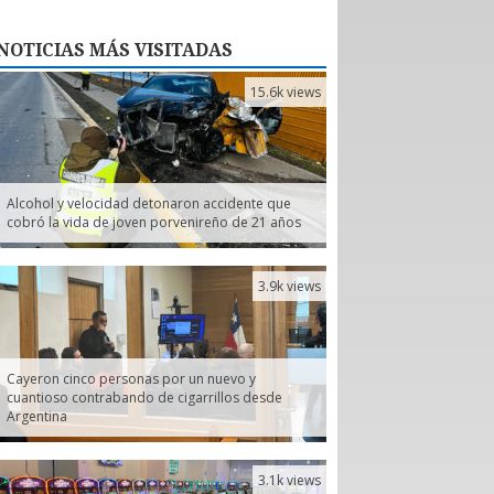
NOTICIAS
MÁS VISITADAS
15.6k views
Alcohol y velocidad detonaron accidente que
cobró la vida de joven porvenireño de 21 años
3.9k views
Cayeron cinco personas por un nuevo y
cuantioso contrabando de cigarrillos desde
Argentina
3.1k views