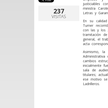
justiciables 
ministra Carol
237
Letras y Garan
VISITAS
En su calidad
Turner recorr
con las y los 2
tramitación de
general, el tr
acta correspond
Asimismo, la 
Administrativa
cambios estruc
inicialmente f
sala de audi
titulares; actua
ese motivo se 
Ladrilleros.