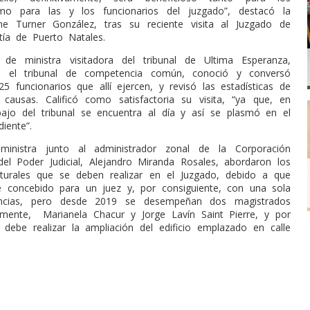
como para las y los funcionarios del juzgado”, destacó la
ine Turner González, tras su reciente visita al Juzgado de
tía de Puerto Natales.
 de ministra visitadora del tribunal de Ultima Esperanza,
ió el tribunal de competencia común, conoció y conversó
5 funcionarios que allí ejercen, y revisó las estadísticas de
 causas. Calificó como satisfactoria su visita, “ya que, en
abajo del tribunal se encuentra al día y así se plasmó en el
iente”.
ministra junto al administrador zonal de la Corporación
 del Poder Judicial, Alejandro Miranda Rosales, abordaron los
turales que se deben realizar en el Juzgado, debido a que
ue concebido para un juez y, por consiguiente, con una sola
encias, pero desde 2019 se desempeñan dos magistrados
lmente,
Marianela Chacur y Jorge Lavín Saint Pierre, y por
debe realizar la ampliación del edificio emplazado en calle