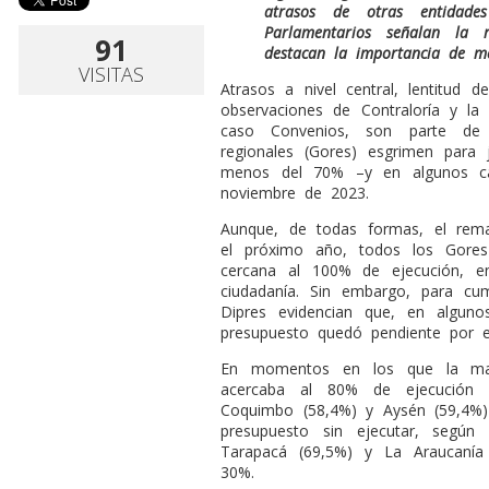
atrasos de otras entidade
Parlamentarios señalan la 
91
destacan la importancia de me
VISITAS
A
trasos a nivel central, lentitud d
observaciones de Contraloría y la 
caso Convenios, son parte de 
regionales (Gores) esgrimen para j
menos del 70% –y en algunos c
noviembre de 2023.
Aunque, de todas formas, el rem
el próximo año, todos los Gores
cercana al 100% de ejecución, e
ciudadanía. Sin embargo, para cump
Dipres evidencian que, en alguno
presupuesto quedó pendiente por e
En momentos en los que la mayo
acercaba al 80% de ejecución 
Coquimbo (58,4%) y Aysén (59,4%
presupuesto sin ejecutar, según 
Tarapacá (69,5%) y La Araucanía
30%.