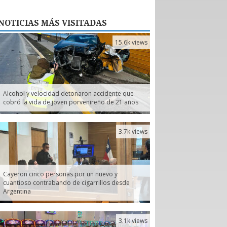
NOTICIAS
MÁS VISITADAS
15.6k views
Alcohol y velocidad detonaron accidente que
cobró la vida de joven porvenireño de 21 años
3.7k views
Cayeron cinco personas por un nuevo y
cuantioso contrabando de cigarrillos desde
Argentina
3.1k views