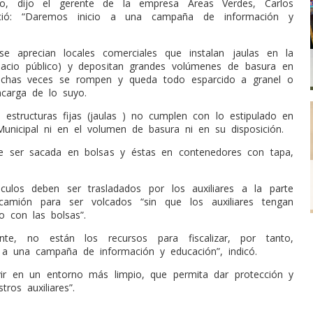
o, dijo el gerente de la empresa Áreas Verdes, Carlos
nció: “Daremos inicio a una campaña de información y
se aprecian locales comerciales que instalan jaulas en la
pacio público) y depositan grandes volúmenes de basura en
chas veces se rompen y queda todo esparcido a granel o
ncarga de lo suyo.
 estructuras fijas (jaulas ) no cumplen con lo estipulado en
unicipal ni en el volumen de basura ni en su disposición.
e ser sacada en bolsas y éstas en contenedores con tapa,
culos deben ser trasladados por los auxiliares a la parte
 camión para ser volcados “sin que los auxiliares tengan
o con las bolsas”.
nte, no están los recursos para fiscalizar, por tanto,
 a una campaña de información y educación”, indicó.
vir en un entorno más limpio, que permita dar protección y
tros auxiliares”.