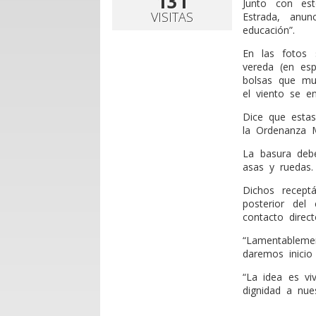
131
Junto con est
VISITAS
Estrada, anu
educación”.
En las fotos 
vereda (en es
bolsas que mu
el viento se e
Dice que estas
la Ordenanza M
La basura deb
asas y ruedas.
Dichos receptá
posterior del
contacto direct
“Lamentableme
daremos inicio
“La idea es vi
dignidad a nues