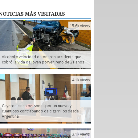
NOTICIAS
MÁS VISITADAS
15.6k views
Alcohol y velocidad detonaron accidente que
cobró la vida de joven porvenireño de 21 años
4.1k views
Cayeron cinco personas por un nuevo y
cuantioso contrabando de cigarrillos desde
Argentina
3.1k views