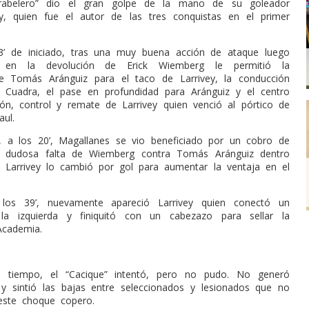
rabelero” dio el gran golpe de la mano de su goleador
ey, quien fue el autor de las tres conquistas en el primer
3’ de iniciado, tras una muy buena acción de ataque luego
en la devolución de Erick Wiemberg le permitió la
de Tomás Aránguiz para el taco de Larrivey, la conducción
 Cuadra, el pase en profundidad para Aránguiz y el centro
ión, control y remate de Larrivey quien venció al pórtico de
ul.
, a los 20’, Magallanes se vio beneficiado por un cobro de
a dudosa falta de Wiemberg contra Tomás Aránguiz dentro
 Larrivey lo cambió por gol para aumentar la ventaja en el
 los 39’, nuevamente apareció Larrivey quien conectó un
la izquierda y finiquitó con un cabezazo para sellar la
Academia.
 tiempo, el “Cacique” intentó, pero no pudo. No generó
y sintió las bajas entre seleccionados y lesionados que no
este choque copero.