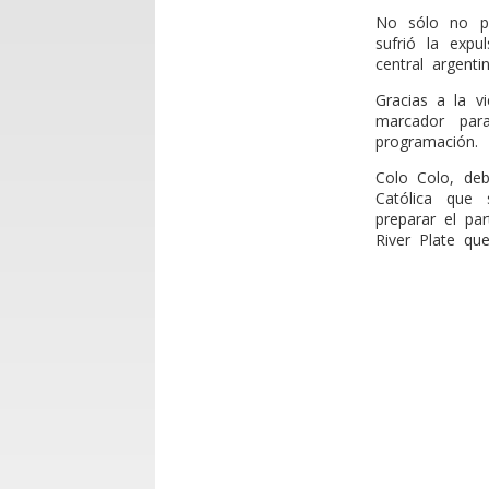
No sólo no pu
sufrió la expu
central argenti
Gracias a la v
marcador par
programación.
Colo Colo, deb
Católica que
preparar el pa
River Plate qu