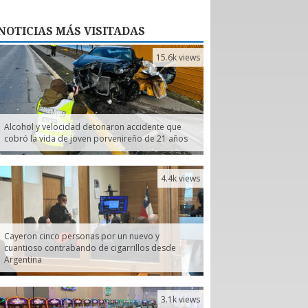
NOTICIAS
MÁS VISITADAS
15.6k views
Alcohol y velocidad detonaron accidente que
cobró la vida de joven porvenireño de 21 años
4.4k views
Cayeron cinco personas por un nuevo y
cuantioso contrabando de cigarrillos desde
Argentina
3.1k views