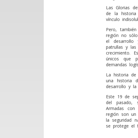
Las Glorias d
de la historia
vínculo indisol
Pero, también
región no sólo
el desarrollo
patrullas y las
crecimiento. E
únicos que p
demandas logíst
La historia de 
una historia 
desarrollo y l
Este 19 de sep
del pasado, 
Armadas con M
región son un 
la seguridad 
se protege el f