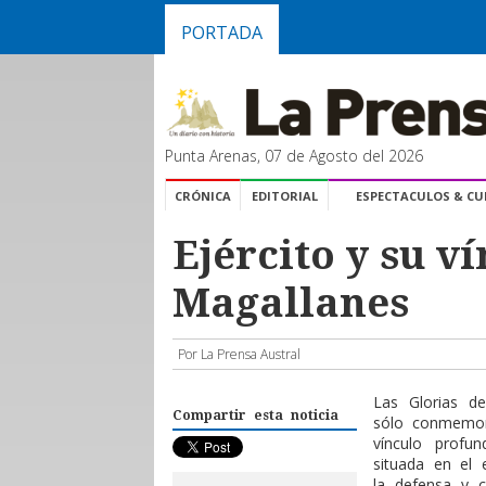
PORTADA
Punta Arenas, 07 de Agosto del 2026
CRÓNICA
EDITORIAL
ESPECTACULOS & C
Ejército y su v
Magallanes
Por La Prensa Austral
L
as Glorias de
Compartir esta noticia
sólo conmemora
vínculo profu
situada en el 
la defensa y c