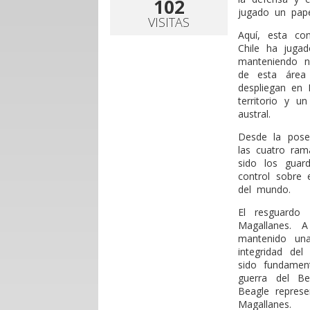
102
jugado un pape
VISITAS
Aquí, esta co
Chile ha jugad
manteniendo no
de esta área 
despliegan en 
territorio y 
austral.
Desde la poses
las cuatro ram
sido los guar
control sobre 
del mundo.
El resguardo 
Magallanes. 
mantenido una
integridad del
sido fundamen
guerra del Be
Beagle represe
Magallanes.