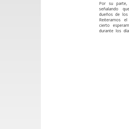
Por su parte,
señalando qu
dueños de los
Reiteramos el
cierto esper
durante los dí