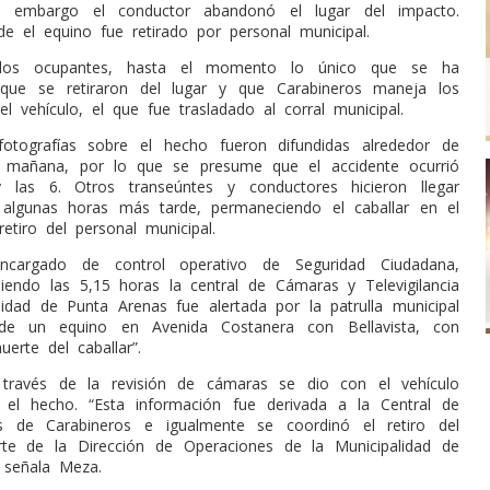
in embargo el conductor abandonó el lugar del impacto.
e el equino fue retirado por personal municipal.
los ocupantes, hasta el momento lo único que se ha
que se retiraron del lugar y que Carabineros maneja los
l vehículo, el que fue trasladado al corral municipal.
fotografías sobre el hecho fueron difundidas alrededor de
a mañana, por lo que se presume que el accidente ocurrió
 las 6. Otros transeúntes y conductores hicieron llegar
 algunas horas más tarde, permaneciendo el caballar en el
retiro del personal municipal.
ncargado de control operativo de Seguridad Ciudadana,
iendo las 5,15 horas la central de Cámaras y Televigilancia
lidad de Punta Arenas fue alertada por la patrulla municipal
 de un equino en Avenida Costanera con Bellavista, con
erte del caballar”.
través de la revisión de cámaras se dio con el vehículo
 el hecho. “Esta información fue derivada a la Central de
s de Carabineros e igualmente se coordinó el retiro del
rte de la Dirección de Operaciones de la Municipalidad de
 señala Meza.