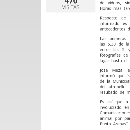
470
de vidrios, s
VISITAS
Horas más tard
Respecto de 
informado es 
antecedentes de
Las primeras 
las 5,30 de l
entre las 5 y
fotografías de
lugar hasta el 
José Meza, e
informó que “s
de la Municipa
del atropello
resultado de mu
Es así que a 
involucrado en
Comunicacione
animal por pa
Punta Arenas”,