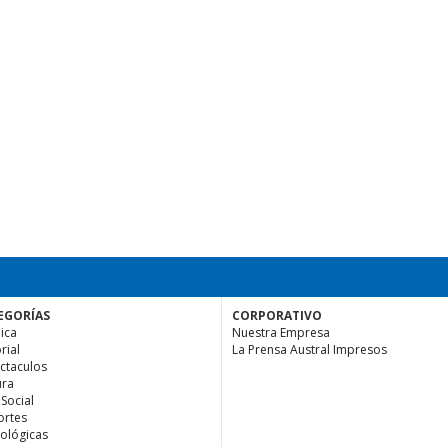
EGORÍAS
CORPORATIVO
ica
Nuestra Empresa
rial
La Prensa Austral Impresos
ctaculos
ura
 Social
rtes
ológicas