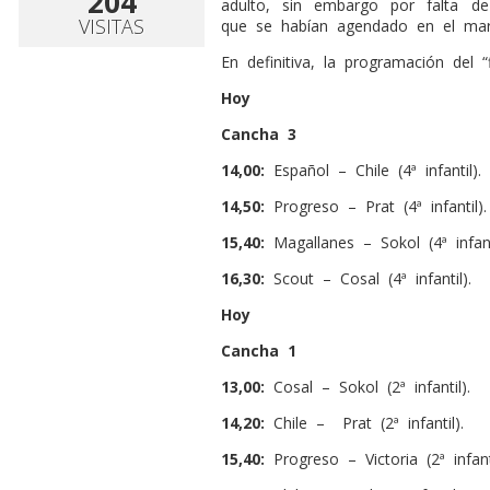
204
adulto, sin embargo por falta de
VISITAS
que se habían agendado en el mar
En definitiva, la programación del “f
Hoy
Cancha 3
14,00:
Español – Chile (4ª infantil).
14,50:
Progreso – Prat (4ª infantil).
15,40:
Magallanes – Sokol (4ª infanti
16,30:
Scout – Cosal (4ª infantil).
Hoy
Cancha 1
13,00:
Cosal – Sokol (2ª infantil).
14,20:
Chile –
Prat (2ª infantil).
15,40:
Progreso – Victoria (2ª infanti