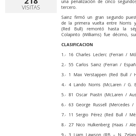
218
una penalización de cinco segundos
VISITAS
tercero.
Sainz firmó un gran segundo pues
de la primera vuelta entre Norris 
(Red Bull) remontó hasta la sé
Colapinto (Williams) fue décimo, 
CLASIFICACION
1.- 16 Charles Leclerc (Ferrari / Mó
2.- 55 Carlos Sainz (Ferrari / Españ
3.- 1 Max Verstappen (Red Bull / H
4.- 4 Lando Norris (McLaren / G. B
5.- 81 Oscar Piastri (McLaren / Aust
6.- 63 George Russell (Mercedes / 
7.- 11 Sergio Pérez (Red Bull / Méx
8.- 27 Nico Hulkenberg (Haas / Ale
9.- 3 Liam Lawson (RB – N. Zelandi