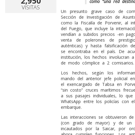
2,950
como “una red destin
VISITAS
U
n presunto grave caso de corru
Sección de Investigación de Asunto
como la Fiscalía de Porvenir, al in
del Fuego, que incluye la interna
vendían a subidos precios -en pago
venta de polerones de prestig
auténticas) y hasta falsificación 
se encontraba en el país. De acu
institución, los hechos involucran a
de modo cómplice a 2 comisarios.
Los hechos, según los informan
mando del anterior jefe policial 
el exencargado de Tabsa en Porven
“sin costo” cruces marítimos frecu
a sus pasajes individuales, lo qu
WhatsApp entre los policías con el
embarque.
Las interacciones se obtuvieron de
(con grado de mayor) y de un t
incautados por la Saicar, por or
ahora cumplen funciones. Los ant