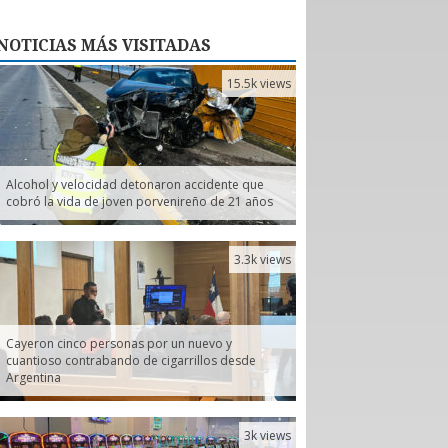
NOTICIAS
MÁS VISITADAS
15.5k views
Alcohol y velocidad detonaron accidente que
cobró la vida de joven porvenireño de 21 años
3.3k views
Cayeron cinco personas por un nuevo y
cuantioso contrabando de cigarrillos desde
Argentina
3k views