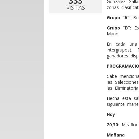
333
González Gall
VISITAS
zonas clasificat
Grupo “A”:
Bel
Grupo “B”:
Est
Mano.
En cada una 
intergrupos)
ganadores dispu
PROGRAMACI
Cabe menciona
las Seleccione
las Eliminatori
Hecha esta sal
siguiente mane
Hoy
20,30:
Miraflor
Mañana