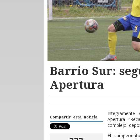
Barrio Sur: se
Apertura
Integramente
Compartir esta noticia
Apertura “Rec
complejo depor
El campeonato