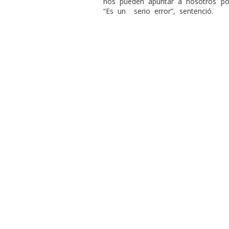
nos pueden apuntar a nosotros por
“Es un
serio error”, sentenció.