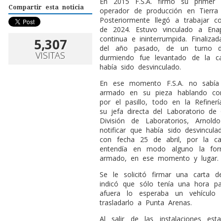
E
n 2015 F.S.A. firmó su primer
Compartir esta noticia
operador de producción en Tierra
Posteriormente llegó a trabajar c
de 2024. Estuvo vinculado a E
continua e ininterrumpida. Finaliza
5,307
del año pasado, de un turno d
VISITAS
durmiendo fue levantado de la c
había sido desvinculado.
En ese momento F.S.A. no sabía
armado en su pieza hablando con
por el pasillo, todo en la Refiner
su jefa directa del Laboratorio de 
División de Laboratorios, Arnol
notificar que había sido desvincul
con fecha 25 de abril, por la c
entendía en modo alguno la fo
armado, en ese momento y lugar.
Se le solicitó firmar una carta 
indicó que sólo tenía una hora p
afuera lo esperaba un vehículo
trasladarlo a Punta Arenas.
Al salir de las instalaciones es