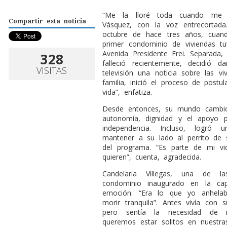
“
Me la lloré toda cuando me en
Compartir esta noticia
Vásquez, con la voz entrecortad
octubre de hace tres años, cuand
primer condominio de viviendas t
Avenida Presidente Frei. Separada
328
falleció recientemente, decidió
VISITAS
televisión una noticia sobre las vi
familia, inició el proceso de postu
vida”, enfatiza.
Desde entonces, su mundo cambió
autonomía, dignidad y el apoyo p
independencia. Incluso, logró 
mantener a su lado al perrito de su 
del programa. “Es parte de mi vi
quieren”, cuenta, agradecida.
Candelaria Villegas, una de la
condominio inaugurado en la cap
emoción: “Era lo que yo anhelab
morir tranquila”. Antes vivía con 
pero sentía la necesidad de i
queremos estar solitos en nuestras