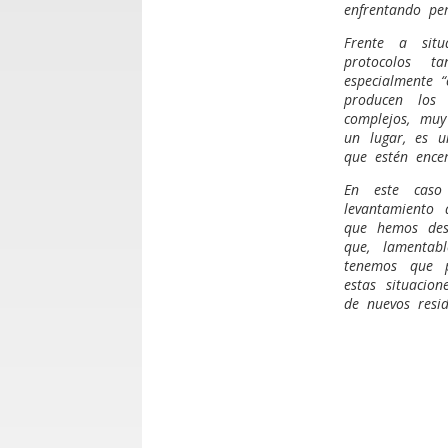
enfrentando pe
Frente a situ
protocolos ta
especialmente 
producen los 
complejos, muy
un lugar, es u
que estén ence
En este caso
levantamiento 
que hemos desa
que, lamentab
tenemos que p
estas situacio
de nuevos resid