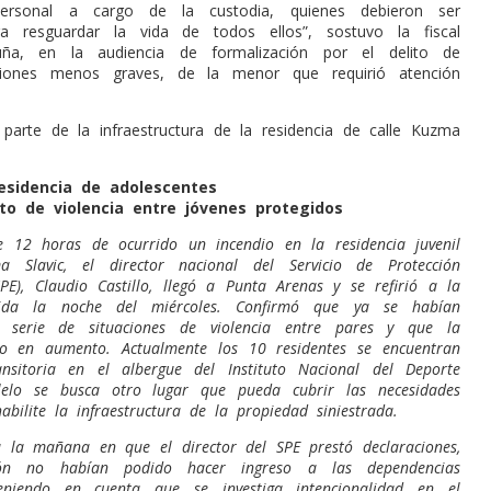
rsonal a cargo de la custodia, quienes debieron ser
a resguardar la vida de todos ellos”, sostuvo la fiscal
ña, en la audiencia de formalización por el delito de
siones menos graves, de la menor que requirió atención
parte de la infraestructura de la residencia de calle Kuzma
esidencia de adolescentes
to de violencia entre jóvenes protegidos
e 12 horas de ocurrido un incendio en la residencia juvenil
a Slavic, el director nacional del Servicio de Protección
SPE), Claudio Castillo, llegó a Punta Arenas y se refirió a la
vida la noche del miércoles. Confirmó que ya se habían
a serie de situaciones de violencia entre pares y que la
do en aumento. Actualmente los 10 residentes se encuentran
sitoria en el albergue del Instituto Nacional del Deporte
lelo se busca otro lugar que pueda cubrir las necesidades
abilite la infraestructura de la propiedad siniestrada.
 la mañana en que el director del SPE prestó declaraciones,
ión no habían podido hacer ingreso a las dependencias
Teniendo en cuenta que se investiga intencionalidad en el