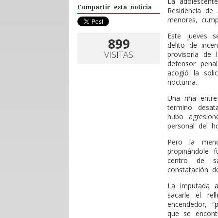
La adolescent
Compartir esta noticia
Residencia de
menores, cumpli
Este jueves s
899
delito de ince
VISITAS
provisoria de
defensor penal
acogió la soli
nocturna.
Una riña entr
terminó desat
hubo agresion
personal del h
Pero la men
propinándole 
centro de sa
constatación de
La imputada a
sacarle el r
encendedor, “p
que se encont