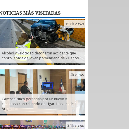
NOTICIAS
MÁS VISITADAS
15.6k views
Alcohol y velocidad detonaron accidente que
cobró la vida de joven porvenireño de 21 años
4k views
Cayeron cinco personas por un nuevo y
cuantioso contrabando de cigarrillos desde
Argentina
3.1k views