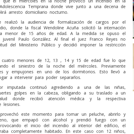
e que el miércoles en la noche provocó un incendio en la
 Adolescencia Temprana donde vive junto a una decena de
rá arresto domiciliario nocturno.
e realizó la audiencia de formalización de cargos por el
ndio, donde la fiscal Wendoline Acuña solicitó la internación
 la menor de 15 años de edad. A la medida se opuso el
 juvenil Paulo González. Al final el juez Franco Reyes no
citud del Ministerio Público y decidió imponer la restricción
e cuatro menores de 12, 13 , 14 y 15 de edad fue lo que
ando el siniestro de la noche del miércoles. Previamente
es y empujones en uno de los dormitorios. Esto llevó a
ogar a intervenir para poder separarlos.
or imputada con
tinuó agrediendo a una de las niñas,
fuertes golpes en la cabeza, obligando a su traslado a un
lud donde recibió atención médica y la respectiva
 lesiones.
provechó este momento para tomar un peluche, abrirlo y
elleno, que empapó con alcohol y prendió fuego con un
rovocando el inicio del incendio al interior del edificio, el
raba completamente habitado. En este caso con 12 niños,