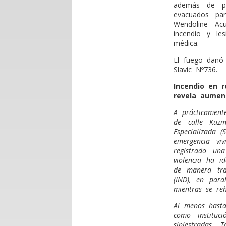
además de pe
evacuados par
Wendoline Acu
incendio y le
médica.
El fuego dañó 
Slavic Nº736.
Incendio en r
revela aumen
A prácticament
de calle Kuzm
Especializada (
emergencia vi
registrado un
violencia ha i
de manera tran
(IND), en para
mientras se reh
Al menos hasta
como instituc
siniestradas. 