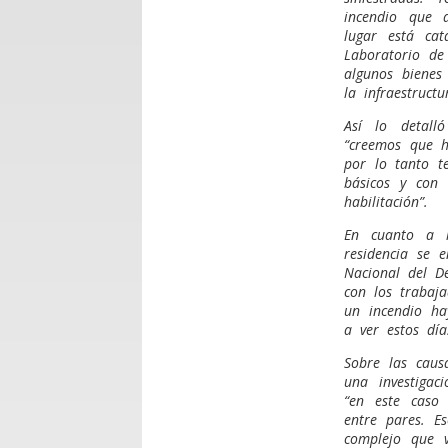
incendio que 
lugar está cat
Laboratorio de 
algunos bienes
la infraestructu
Así lo detall
“creemos que h
por lo tanto te
básicos y con
habilitación”.
En cuanto a l
residencia se 
Nacional del De
con los trabaj
un incendio h
a ver estos día
Sobre las caus
una investigac
“en este caso 
entre pares. E
complejo que 