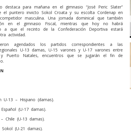
to destaca para mañana en el gimnasio “José Peric Slater”
re el puntero invicto Sokol Croata y su escolta Cordenap en
 competidor masculina. Una jornada dominical que también
ción en el gimnasio Fiscal, mientras que hoy no habrá
do a que el recinto de la Confederación Deportiva estará
ra actividad.
ueron agendados los partidos correspondientes a las
 Regionales U-13 damas, U-15 varones y U-17 varones entre
y Puerto Natales, encuentros que se jugarán el fin de
o.
ÓN
ón U-13 – Hispano (damas).
 Español (U-17 damas).
 – Chile (U-13 damas).
Sokol (U-21 damas).