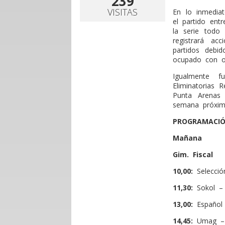
239
VISITAS
En lo inmedia
el partido ent
la serie todo
registrará ac
partidos debi
ocupado con ot
Igualmente f
Eliminatorias
Punta Arenas 
semana próxim
PROGRAMACI
Mañana
Gim. Fiscal
10,00:
Selecci
11,30:
Sokol –
13,00:
Español
14,45:
Umag – 