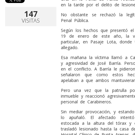
en la tarde por el delito de lesion
147
No obstante se rechazó la legí
VISITAS
Penal Pública.
Según los hechos que presentó el 
19 de enero de este año, la v
particular, en Pasaje Lota, donde
allegado.
Esa mañana la víctima llamó a Ca
y agresividad de José Barría. Perso
en el conflicto. A Barría le pidier
señalaron que como estos hech
apelaban a que ambos mantuvieran u
Pero una vez que la patrulla poli
inmueble y reaccionó agresivament
personal de Carabineros.
Sin mediar provocación, y estando 
lo apuñaló. El afectado intent
estocada a la altura del tórax y 
trasladó lesionado hasta la casa d
Hospital Clínico de Punta Arenas, do