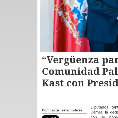
“Vergüenza par
Comunidad Pale
Kast con Presid
Diputados tan
Compartir esta noticia
viernes la dec
con su homól