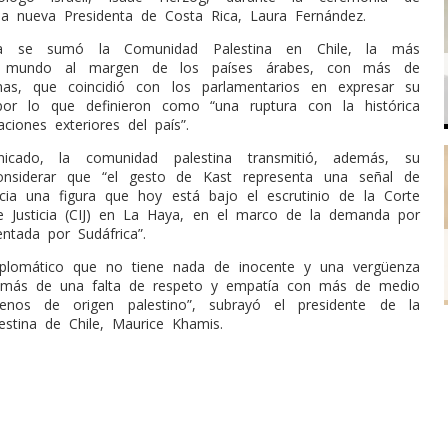
 la nueva Presidenta de Costa Rica, Laura Fernández.
a se sumó la Comunidad Palestina en Chile, la más
 mundo al margen de los países árabes, con más de
nas, que coincidió con los parlamentarios en expresar su
por lo que definieron como “una ruptura con la histórica
aciones exteriores del país”.
cado, la comunidad palestina transmitió, además, su
considerar que “el gesto de Kast representa una señal de
acia una figura que hoy está bajo el escrutinio de la Corte
de Justicia (CIJ) en La Haya, en el marco de la demanda por
entada por Sudáfrica”.
iplomático que no tiene nada de inocente y una vergüenza
demás de una falta de respeto y empatía con más de medio
lenos de origen palestino”, subrayó el presidente de la
stina de Chile, Maurice Khamis.