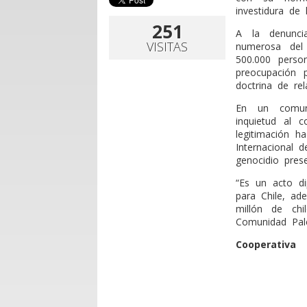
investidura de
251
A la denunci
VISITAS
numerosa del
500.000 perso
preocupación 
doctrina de rel
En un comuni
inquietud al 
legitimación h
Internacional 
genocidio pres
“Es un acto d
para Chile, a
millón de chi
Comunidad Pale
Cooperativa