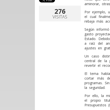
aminorar, otras
276
Por ejemplo, u
VISITAS
el cual finalm
rebaja más ac
Según informó 
gasto proyecta
Estado. Debid
a raíz del an
ajustes en grat
Un caso disti
central de la
revertir el reco
El tema había
cortar más de
programas. Si
la seguridad.
Por ello, la mi
el propio tit
Presupuestos (D