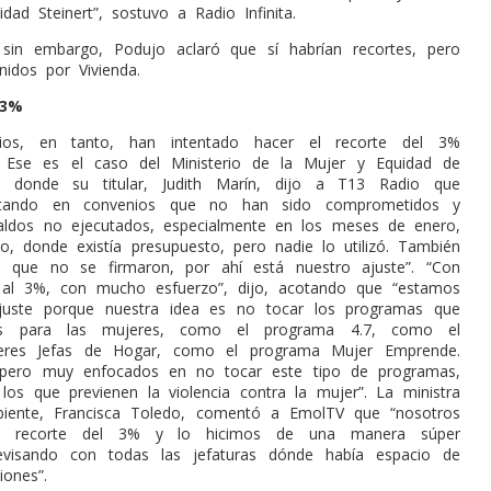
nidad Steinert”, sostuvo a Radio Infinita.
 sin embargo, Podujo aclaró que sí habrían recortes, pero
nidos por Vivienda.
 3%
rios, en tanto, han intentado hacer el recorte del 3%
 Ese es el caso del Ministerio de la Mujer y Equidad de
 donde su titular, Judith Marín, dijo a T13 Radio que
stando en convenios que no han sido comprometidos y
aldos no ejecutados, especialmente en los meses de enero,
o, donde existía presupuesto, pero nadie lo utilizó. También
 que no se firmaron, por ahí está nuestro ajuste”. “Con
 al 3%, con mucho esfuerzo”, dijo, acotando que “estamos
juste porque nuestra idea es no tocar los programas que
es para las mujeres, como el programa 4.7, como el
eres Jefas de Hogar, como el programa Mujer Emprende.
ero muy enfocados en no tocar este tipo de programas,
s que previenen la violencia contra la mujer”. La ministra
iente, Francisca Toledo, comentó a EmolTV que “nosotros
l recorte del 3% y lo hicimos de una manera súper
revisando con todas las jefaturas dónde había espacio de
iones”.