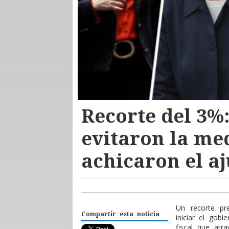
Recorte del 3%:
evitaron la med
achicaron el aj
U
n recorte pr
Compartir esta noticia
iniciar el gob
fiscal que atr