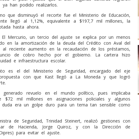
 ya han podido realizarlos.
no que disminuyó el recorte fue el Ministerio de Educación,
ente llegó al 1,12%, equivalente a $197,7 mil millones, la
otada hasta ahora.
El Mercurio, un tercio del ajuste se explica por un menos
do en la amortización de la deuda del Crédito con Aval del
o al reciente aumento en la recaudación de los préstamos,
uncio de cobro hecho por el gobierno. La cartera hizo
uidad e infraestructura escolar.
nto es el del Ministerio de Seguridad, encargado del eje
 propuesta con que Kast llegó a La Moneda y que logró
rte.
 generado revuelo en el mundo político, pues implicaba
 $72 mil millones en asignaciones policiales y algunos
n duda era un golpe duro para un tema tan sensible como
nistra de Seguridad, Trinidad Steinert, realizó gestiones con
ular de Hacienda, Jorge Quiroz, y con la Dirección de
ipres) para evitar el ajuste.