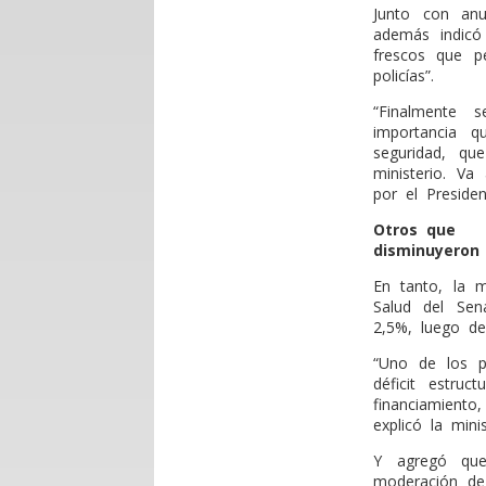
Junto con anu
además indicó
frescos que p
policías”.
“Finalmente 
importancia q
seguridad, q
ministerio. V
por el Presiden
Otros que
disminuyeron 
En tanto, la 
Salud del Sen
2,5%, luego de
“Uno de los p
déficit estru
financiamient
explicó la minis
Y agregó que
moderación de 