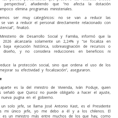
a perspectiva”, añadiendo que “no afecta la dotación
tampoco elimina programas ministeriales.
emos ser muy categóricos: no se van a reducir las
 se van a reducir el personal directamente relacionado con
tencial”, finalizó.
Ministerio de Desarrollo Social y Familia, informó que la
a 2026 alcanzaría solamente un 2,24% y “se focaliza en
 baja ejecución histórica, sobreasignación de recursos o
e diseño, y no considera reducciones en beneficios ni
reduce la protección social, sino que ordena el uso de los
ejorar su efectividad y focalización”, aseguraron.
e
aparte es la del ministro de Vivienda, Iván Poduje, quien
s señaló que Quiroz no puede obligarlo a hacer el ajuste,
 nueva pugna en el gobierno.
un solo jefe, se llama José Antonio Kast, es el Presidente
es mi único jefe, yo me debo a él y a los chilenos. El
oz es un ministro más entre muchos de los que hay, como