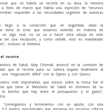
nciar que no habría un recorte en su área, la ministra
 a fines de marzo que habría una inyección de “recursos
ermitan responder a las necesidades urgentes de nuestras
se llegó a la convicción que en seguridad, dada la
ue tiene la crisis que estamos viviendo en materia de
ue es algo real, no se va a hacer esta rebaja en este
a a ser una excepción, y como señalé, esto es mandatado
te”, sostuvo la ministra.
el recorte
ministra de Salud, May Chomali, anunció en la comisión de
ado que el recorte para su cartera bajaría finalmente al
 una “negociación difícil” con la Dipres y con Quiroz.
untos más importantes que estuvo sobre la mesa fue el
ctural que tiene el Ministerio de Salud en términos de su
o, la brecha que hay entre el presupuesto y el gasto”,
tra.
 “conseguimos y terminamos con un ajuste, con una
0,5 puntos porcentuales que preserva los recursos críticos