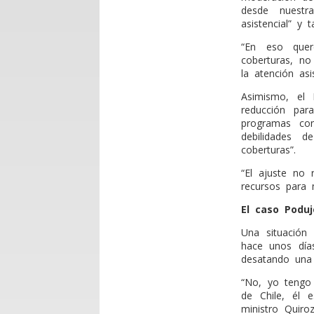
desde nuestr
asistencial” y 
“En eso quer
coberturas, no
la atención asis
Asimismo, el 
reducción par
programas con
debilidades d
coberturas”.
“El ajuste no 
recursos para m
El caso Poduj
Una situación 
hace unos día
desatando una
“No, yo tengo 
de Chile, él 
ministro Quir