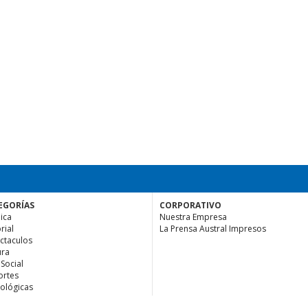
EGORÍAS
CORPORATIVO
ica
Nuestra Empresa
rial
La Prensa Austral Impresos
ctaculos
ura
 Social
rtes
ológicas