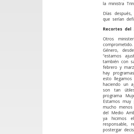
la ministra Tri
Días después,
que serían defi
Recortes del
Otros ministe
comprometido.
Género, desde
“estamos aju
también con s
febrero y marz
hay programas
esto llegamos
haciendo un a
son tan útil
programa Muj
Estamos muy p
mucho menos lo
del Medio Amb
ya hicimos e
responsable, 
postergar decis