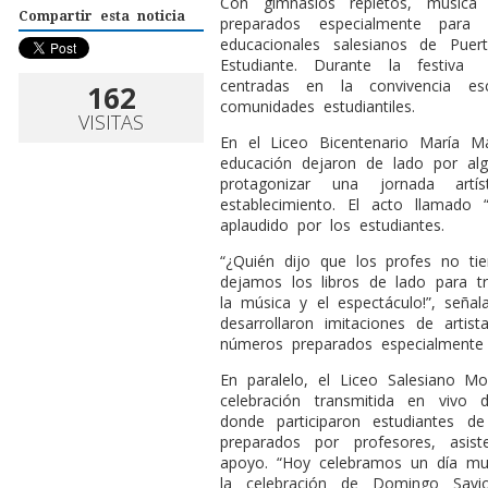
C
on gimnasios repletos, música 
Compartir esta noticia
preparados especialmente para l
educacionales salesianos de Puer
Estudiante. Durante la festiva
centradas en la convivencia es
162
comunidades estudiantiles.
VISITAS
En el Liceo Bicentenario María Ma
educación dejaron de lado por alg
protagonizar una jornada art
establecimiento. El acto llamado 
aplaudido por los estudiantes.
“¿Quién dijo que los profes no ti
dejamos los libros de lado para t
la música y el espectáculo!”, seña
desarrollaron imitaciones de artist
números preparados especialmente 
En paralelo, el Liceo Salesiano M
celebración transmitida en vivo 
donde participaron estudiantes d
preparados por profesores, asi
apoyo. “Hoy celebramos un día muy
la celebración de Domingo Savio