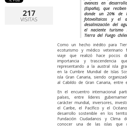
avances en desarroll
(España), que recibe
217
donde un 20% de la
VISITAS
fotovoltaicos y el
desalinización del a
el naciente turismo
Tierra del Fuego chile
C
omo un hecho inédito para Tierr
ecoturismo y médico veterinario 
viaje que realizó hace pocos d
importancia y trascendencia que
representando a la austral isla gr
en la Cumbre Mundial de Islas Sos
isla Gran Canaria, siendo organizad
al Cabildo de Gran Canaria, entre e
En el encuentro internacional pa
países, entre líderes gubernamen
carácter mundial, inversores, inve
el Caribe, el Pacífico y el Océan
desarrollo sostenible en los territ
Fundación Ciudadanos y Clima de
conocer una de las islas que r