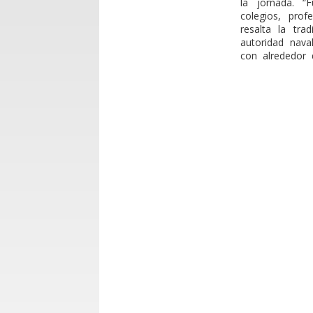
la jornada. “
colegios, pro
resalta la tra
autoridad nava
con alrededor 