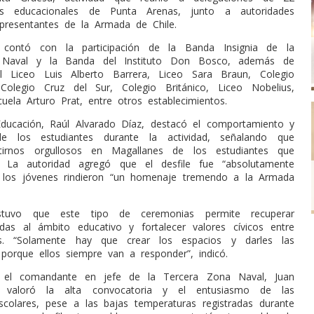
tos educacionales de Punta Arenas, junto a autoridades
epresentantes de la Armada de Chile.
contó con la participación de la Banda Insignia de la
 Naval y la Banda del Instituto Don Bosco, además de
el Liceo Luis Alberto Barrera, Liceo Sara Braun, Colegio
 Colegio Cruz del Sur, Colegio Británico, Liceo Nobelius,
uela Arturo Prat, entre otros establecimientos.
ducación, Raúl Alvarado Díaz, destacó el comportamiento y
e los estudiantes durante la actividad, señalando que
irnos orgullosos en Magallanes de los estudiantes que
 La autoridad agregó que el desfile fue “absolutamente
e los jóvenes rindieron “un homenaje tremendo a la Armada
stuvo que este tipo de ceremonias permite recuperar
gadas al ámbito educativo y fortalecer valores cívicos entre
es. “Solamente hay que crear los espacios y darles las
 porque ellos siempre van a responder”, indicó.
 el comandante en jefe de la Tercera Zona Naval, Juan
, valoró la alta convocatoria y el entusiasmo de las
scolares, pese a las bajas temperaturas registradas durante