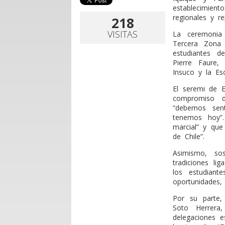
establecimien
regionales y r
218
VISITAS
La ceremonia 
Tercera Zona
estudiantes d
Pierre Faure,
Insuco y la Esc
El seremi de E
compromiso d
“debemos sent
tenemos hoy”.
marcial” y qu
de Chile”.
Asimismo, so
tradiciones li
los estudiant
oportunidades,
Por su parte,
Soto Herrera
delegaciones e