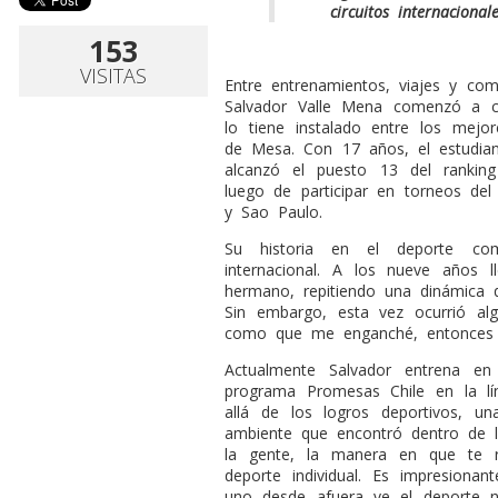
circuitos internacionale
153
VISITAS
E
ntre entrenamientos, viajes y comp
Salvador Valle Mena comenzó a co
lo tiene instalado entre los mejo
de Mesa. Con 17 años, el estudia
alcanzó el puesto 13 del ranking
luego de participar en torneos del
y Sao Paulo.
Su historia en el deporte com
internacional. A los nueve años 
hermano, repitiendo una dinámica q
Sin embargo, esta vez ocurrió alg
como que me enganché, entonces 
Actualmente Salvador entrena en
programa Promesas Chile en la l
allá de los logros deportivos, 
ambiente que encontró dentro de l
la gente, la manera en que te r
deporte individual. Es impresionan
uno desde afuera ve el deporte 