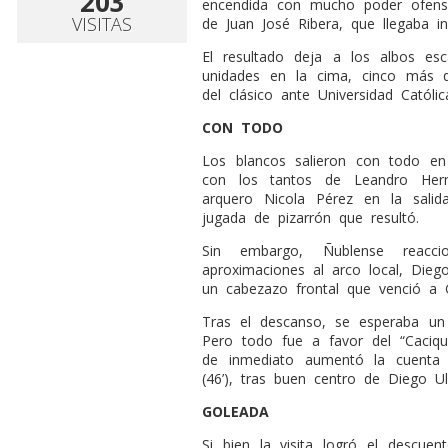
203
encendida con mucho poder ofensi
VISITAS
de Juan José Ribera, que llegaba i
El resultado deja a los albos e
unidades en la cima, cinco más q
del clásico ante Universidad Católi
CON TODO
Los blancos salieron con todo en
con los tantos de Leandro Hern
arquero Nicola Pérez en la salid
jugada de pizarrón que resultó.
Sin embargo, Ñublense reac
aproximaciones al arco local, Dieg
un cabezazo frontal que venció a G
Tras el descanso, se esperaba u
Pero todo fue a favor del “Caciqu
de inmediato aumentó la cuenta
(46’), tras buen centro de Diego Ul
GOLEADA
Si bien la visita logró el descue