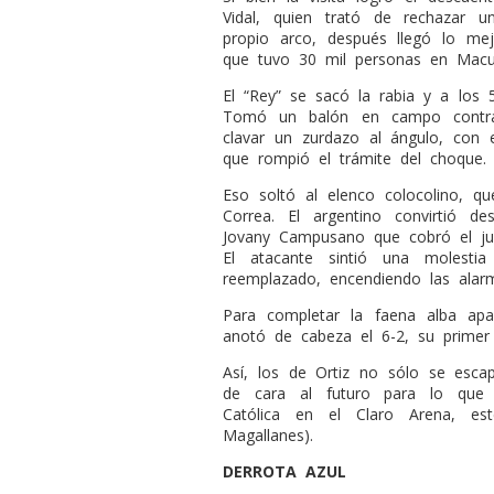
Vidal, quien trató de rechazar u
propio arco, después llegó lo me
que tuvo 30 mil personas en Macu
El “Rey” se sacó la rabia y a los 
Tomó un balón en campo contrar
clavar un zurdazo al ángulo, con 
que rompió el trámite del choque.
Eso soltó al elenco colocolino, qu
Correa. El argentino convirtió
Jovany Campusano que cobró el jue
El atacante sintió una molestia
reemplazado, encendiendo las alar
Para completar la faena alba apa
anotó de cabeza el 6-2, su primer 
Así, los de Ortiz no sólo se esca
de cara al futuro para lo que 
Católica en el Claro Arena, e
Magallanes).
DERROTA AZUL