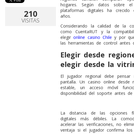
hogares. Según datos sobre el
plataformas digitales ha crecido
210
años.
VISITAS
Considerando la calidad de la c
como CuentaRUT y la compatibili
elegir
online casino Chile
y por qué 
las herramientas de control antes d
Elegir desde regio
elegir desde la vitri
El jugador regional debe pensar 
pantalla. Un casino online desde r
estable, un acceso móvil func
disponibilidad del soporte antes de 
La distancia de las opciones fí
digitales más débiles. La comod
acelerar las verificaciones, no eli
ventaja si el jugador confirma los