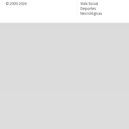
© 2000-2026
Vida Social
Deportes
Necrológicas