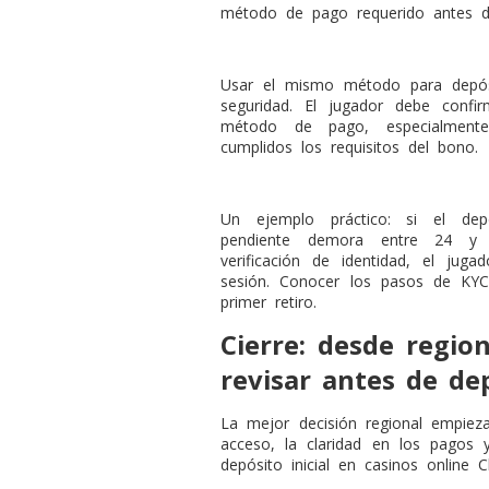
método de pago requerido antes de
Usar el mismo método para depós
seguridad. El jugador debe confi
método de pago, especialmente
cumplidos los requisitos del bono.
Un ejemplo práctico: si el dep
pendiente demora entre 24 y
verificación de identidad, el jug
sesión. Conocer los pasos de KYC 
primer retiro.
Cierre: desde regio
revisar antes de de
La mejor decisión regional empieza
acceso, la claridad en los pagos 
depósito inicial en casinos online Ch