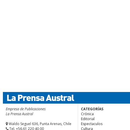
Empresa de Publicaciones
CATEGORÍAS
La Prensa Austral
Crónica
Editorial
Waldo Seguel 636, Punta Arenas, Chile
Espectaculos
Tel. +56.61 220 40 00
Cultura