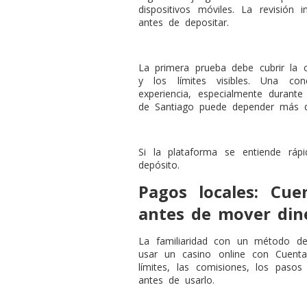
dispositivos móviles. La revisión i
antes de depositar.
La primera prueba debe cubrir la c
y los límites visibles. Una co
experiencia, especialmente durante
de Santiago puede depender más de
Si la plataforma se entiende ráp
depósito.
Pagos locales: Cue
antes de mover din
La familiaridad con un método de 
usar un casino online con Cuenta
límites, las comisiones, los pasos
antes de usarlo.