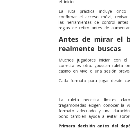
el inicio.
La ruta práctica incluye cinco 
confirmar el acceso móvil, revisa
las herramientas de control antes
reglas de retiro antes de aumentar
Antes de mirar el 
realmente buscas
Muchos jugadores inician con el
correcta es otra: ¿buscan ruleta on
casino en vivo o una sesión breve
Cada formato para jugar desde casa 
La ruleta necesita límites cl
tragamonedas exigen conocer la vol
formato adecuado y una duración 
bono también ayuda a evitar sorpr
Primera decisión antes del depó