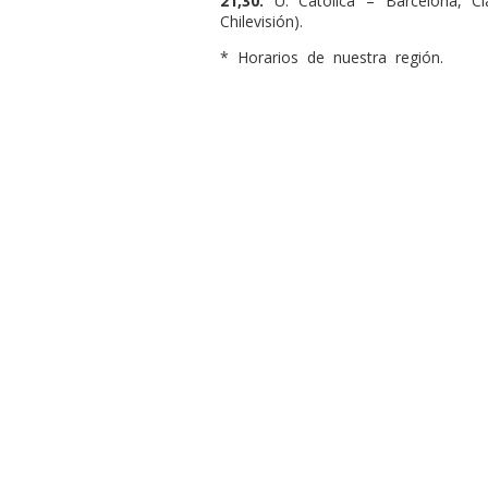
21,30:
U. Católica – Barcelona, Cl
Chilevisión).
* Horarios de nuestra región.