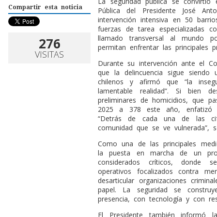
La seguridad pública se convirtió
Compartir esta noticia
Pública del Presidente José An
intervención intensiva en 50 barrio
fuerzas de tarea especializadas c
llamado transversal al mundo p
276
permitan enfrentar las principales 
VISITAS
Durante su intervención ante el C
que la delincuencia sigue siendo
chilenos y afirmó que “la inse
lamentable realidad”. Si bien d
preliminares de homicidios, que p
2025 a 378 este año, enfatizó 
“Detrás de cada una de las cif
comunidad que se ve vulnerada”, s
Como una de las principales medi
la puesta en marcha de un prog
considerados críticos, donde se
operativos focalizados contra mer
desarticular organizaciones crimin
papel. La seguridad se construy
presencia, con tecnología y con res
El Presidente también informó l