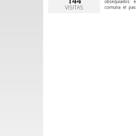
144
obsequiados 
VISITAS
comuna el pasa