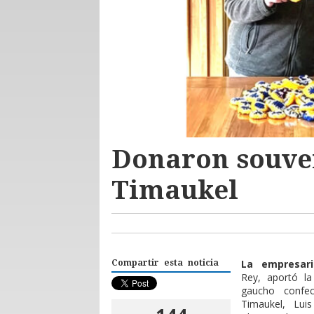
Donaron souven
Timaukel
La empresa
Compartir esta noticia
Rey, aportó l
gaucho confec
Timaukel, Lui