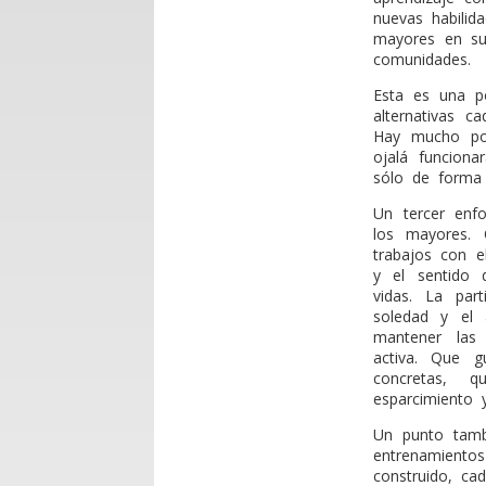
nuevas habilid
mayores en sus
comunidades.
Esta es una po
alternativas 
Hay mucho por
ojalá funcion
sólo de forma 
Un tercer enf
los mayores. 
trabajos con e
y el sentido
vidas. La par
soledad y el 
mantener las
activa. Que g
concretas, 
esparcimiento y
Un punto tamb
entrenamiento
construido, ca