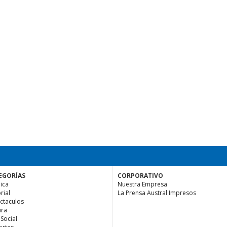
EGORÍAS
CORPORATIVO
ica
Nuestra Empresa
rial
La Prensa Austral Impresos
ctaculos
ura
 Social