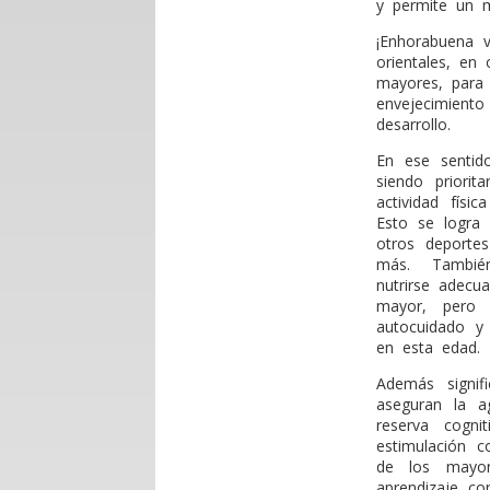
y permite un m
¡Enhorabuena 
orientales, en
mayores, para
envejecimien
desarrollo.
En ese sentido
siendo priori
actividad físi
Esto se logra 
otros deporte
más. También
nutrirse adecu
mayor, pero 
autocuidado y 
en esta edad.
Además signif
aseguran la a
reserva cogni
estimulación c
de los mayor
aprendizaje c