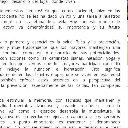
ejor desarrollo del lugar donde viven.
vienen estos cambios! Ya que, como sociedad, salvo en las
 occidente no se les ha dado un rol y una tarea a nuestros
 cumplir en esta etapa de la vida. Hoy con este modelo de
to activo va cimentándose su importancia y su futuro
 lo primero y esencial es la salud física y la prevención,
tario y muy trascendente que los mayores mantengan una
ca continua, como eje y desarrollo de sus potencialidades.
con acciones como las caminatas diarias, natación, yoga y
s en los que vemos que los mayores participan cada día
 incluye la nutrición e hidratación. Esto significa
adamente en las distintas etapas que se viven en esta edad
también enfocar estas acciones en la perspectiva del
la prevención, especialmente de las caídas, tan complejas
ica estimular la memoria, con técnicas que mantienen y
gilidad mental, activándose y creando lo que se llama la
tiva. Así como el ejercicio desarrolla la musculatura, la
ognitiva es un verdadero ejercicio continuo a los cerebros
es. Un punto importante es mantener el denominado
ontinuo. No por ser mayor no se van a desarrollar y crear