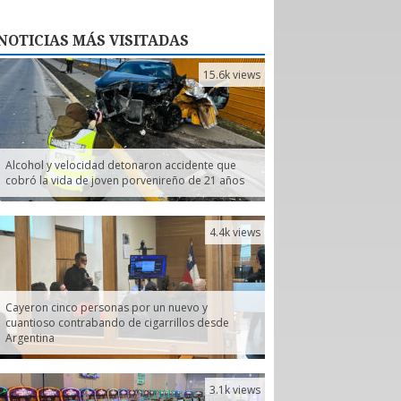
NOTICIAS
MÁS VISITADAS
15.6k views
Alcohol y velocidad detonaron accidente que
cobró la vida de joven porvenireño de 21 años
4.4k views
Cayeron cinco personas por un nuevo y
cuantioso contrabando de cigarrillos desde
Argentina
3.1k views