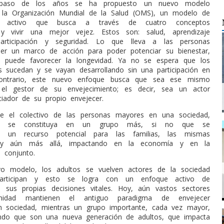
 paso de los años se ha propuesto un nuevo modelo
r la Organización Mundial de la Salud (OMS), un modelo de
nto activo que busca a través de cuatro conceptos
 y vivir una mejor vejez. Estos son: salud, aprendizaje
articipación y seguridad. Lo que lleva a las personas
er un marco de acción para poder potenciar su bienestar,
a puede favorecer la longevidad. Ya no se espera que los
s sucedan y se vayan desarrollando sin una participación en
contrario, este nuevo enfoque busca que sea ese mismo
el gestor de su envejecimiento; es decir, sea un actor
ciador de su propio envejecer.
e el colectivo de las personas mayores en una sociedad,
e se constituya en un grupo más, si no que se
n un recurso potencial para las familias, las mismas
 y aún más allá, impactando en la economía y en la
 conjunto.
o modelo, los adultos se vuelven actores de la sociedad
rticipan y esto se logra con un enfoque activo de
n sus propias decisiones vitales. Hoy, aún vastos sectores
idad mantienen el antiguo paradigma de envejecer
n sociedad, mientras un grupo importante, cada vez mayor,
ndo que son una nueva generación de adultos, que impacta