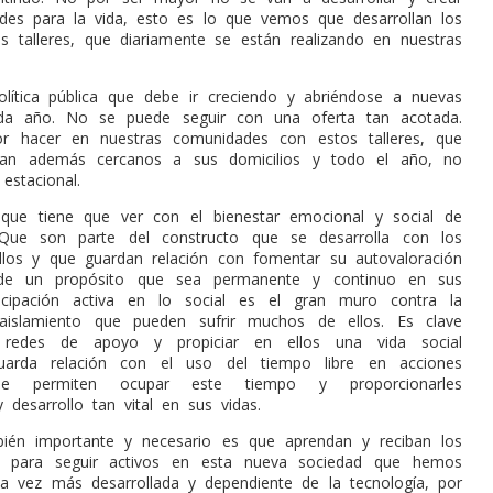
ades para la vida, esto es lo que vemos que desarrollan los
 talleres, que diariamente se están realizando en nuestras
lítica pública que debe ir creciendo y abriéndose a nuevas
cada año. No se puede seguir con una oferta tan acotada.
 hacer en nuestras comunidades con estos talleres, que
aran además cercanos a sus domicilios y todo el año, no
estacional.
oque tiene que ver con el bienestar emocional y social de
Que son parte del constructo que se desarrolla con los
llos y que guardan relación con fomentar su autovaloración
 de un propósito que sea permanente y continuo en sus
ticipación activa en lo social es el gran muro contra la
aislamiento que pueden sufrir muchos de ellos. Es clave
 redes de apoyo y propiciar en ellos una vida social
uarda relación con el uso del tiempo libre en acciones
que permiten ocupar este tiempo y proporcionarles
 desarrollo tan vital en sus vidas.
ién importante y necesario es que aprendan y reciban los
s para seguir activos en esta nueva sociedad que hemos
da vez más desarrollada y dependiente de la tecnología, por