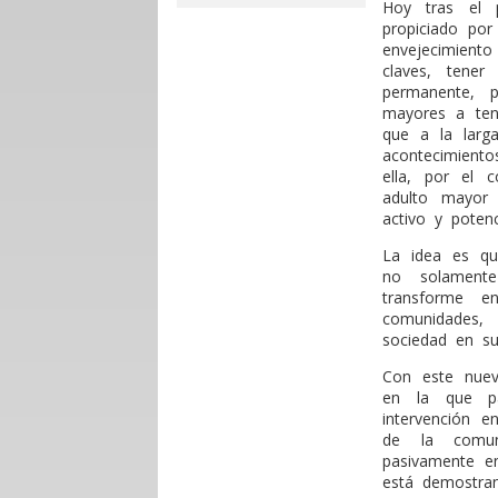
Hoy tras el
propiciado po
envejecimie
claves, tener
permanente, p
mayores a ten
que a la larg
acontecimiento
ella, por el 
adulto mayor 
activo y poten
La idea es qu
no solament
transforme e
comunidades,
sociedad en su
Con este nuev
en la que pa
intervención e
de la comun
pasivamente e
está demostra