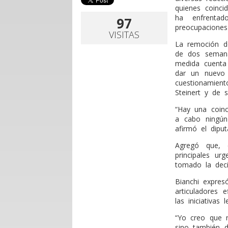
quienes coincid
ha enfrentad
97
preocupaciones
VISITAS
La remoción d
de dos semana
medida cuenta
dar un nuevo 
cuestionamien
Steinert y de 
“Hay una coinc
a cabo ningún
afirmó el diput
Agregó que, 
principales ur
tomado la deci
Bianchi expre
articuladores 
las iniciativas 
“Yo creo que n
sino también 