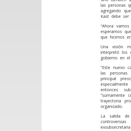
las personas q
agregando que
Kast debe ser 
“Ahora vamos 
esperamos que
que hicimos e
Una visión má
interpretó los
gobierno en el
“Este nuevo c
las personas
principal pre
especialmente
entonces sub
“sumamente cu
trayectoria p
organizado.
La salida de
controversi
exsubsecretari