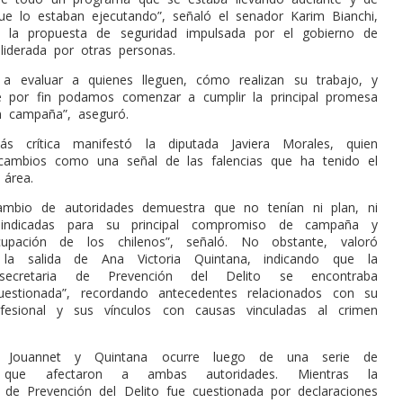
ue lo estaban ejecutando”, señaló el senador Karim Bianchi,
 la propuesta de seguridad impulsada por el gobierno de
liderada por otras personas.
a evaluar a quienes lleguen, cómo realizan su trabajo, y
 por fin podamos comenzar a cumplir la principal promesa
n campaña”, aseguró.
s crítica manifestó la diputada Javiera Morales, quien
 cambios como una señal de las falencias que ha tenido el
 área.
ambio de autoridades demuestra que no tenían ni plan, ni
 indicadas para su principal compromiso de campaña y
ocupación de los chilenos”, señaló. No obstante, valoró
 la salida de Ana Victoria Quintana, indicando que la
secretaria de Prevención del Delito se encontraba
estionada”, recordando antecedentes relacionados con su
rofesional y sus vínculos con causas vinculadas al crimen
 Jouannet y Quintana ocurre luego de una serie de
as que afectaron a ambas autoridades. Mientras la
a de Prevención del Delito fue cuestionada por declaraciones