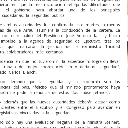
ieron en que la reestructuración refleja las dificultades que
o el gobierno para abordar una de las principales
 ciudadanas: la seguridad pública.
e ambas autoridades fue confirmada este martes, a menos
s de que Arrau asumiera la conducción de la cartera. La
 con el respaldo del Presidente José Antonio Kast y busca
impulso a la agenda de seguridad del Ejecutivo, tras los
tos que marcaron la gestión de la exministra Trinidad
sus colaboradores más cercanos.
idencia en que no tuvieron ni la expertise ni lograron llevar
 trabajo de mejor coordinación en materia de seguridad”,
ado Carlos Bianchi.
considerando que la seguridad y la economía son las
gencias del país, “felicito que el ministro prontamente haya
sión de pedir la renuncia de estos dos subsecretarios”.
só además que las nuevas autoridades deberán actuar como
eficientes entre el Ejecutivo y el Congreso para avanzar en
legislativas vinculadas a la seguridad.
o sólo hay una evaluación negativa de la ministra Steinert,
de todo un programa que se estaba llevando adelante y de