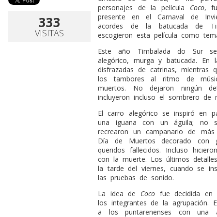
personajes de la película
Coco
, f
presente en el Carnaval de Inv
333
acordes de la batucada de Ti
VISITAS
escogieron esta película como temá
Este año Timbalada do Sur se 
alegórico, murga y batucada. En
disfrazadas de catrinas, mientras 
los tambores al ritmo de músic
muertos. No dejaron ningún de
incluyeron incluso el sombrero de m
El carro alegórico se inspiró en p
una iguana con un águila; no 
recrearon un campanario de más
Día de Muertos decorado con gu
queridos fallecidos. Incluso hicie
con la muerte. Los últimos detall
la tarde del viernes, cuando se ins
las pruebas de sonido.
La idea de
Coco
fue decidida en 
los integrantes de la agrupación.
a los puntarenenses con una a