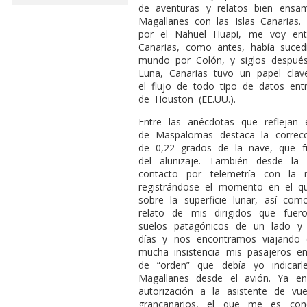
de aventuras y relatos bien ensam
Magallanes con las Islas Canarias
por el Nahuel Huapi, me voy en
Canarias, como antes, había suce
mundo por Colón, y siglos después
Luna, Canarias tuvo un papel cla
el flujo de todo tipo de datos entr
de Houston (EE.UU.).
Entre las anécdotas que reflejan e
de Maspalomas destaca la correcc
de 0,22 grados de la nave, que fu
del alunizaje. También desde la
contacto por telemetría con la
registrándose el momento en el que
sobre la superficie lunar, así com
relato de mis dirigidos que fuer
suelos patagónicos de un lado y 
días y nos encontramos viajando 
mucha insistencia mis pasajeros 
de “orden” que debía yo indicarl
Magallanes desde el avión. Ya en l
autorización a la asistente de vue
grancanarios, el que me es conc