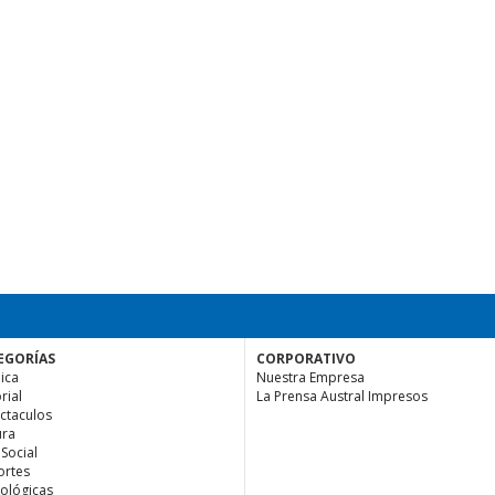
EGORÍAS
CORPORATIVO
ica
Nuestra Empresa
rial
La Prensa Austral Impresos
ctaculos
ura
 Social
rtes
ológicas