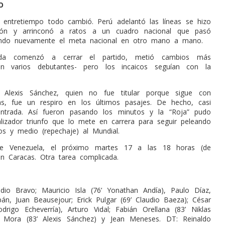
O
l entretiempo todo cambió. Perú adelantó las líneas se hizo
lón y arrinconó a ratos a un cuadr
o nacional que pasó
ltando nuevamente el meta nacional en otro mano a mano.
da comenzó a cerrar el partido, metió cambios más
on varios debutantes- pero los incaicos seguían con la
 Alexis Sánchez, quien no fue titular porque sigue con
cas, fue un respiro en los últimos pasajes. De hecho, casi
entrada. Así fueron pasando los minutos y la “Roja” pudo
talizador triunfo que lo mete en carrera para seguir peleando
os y medio (repechaje) al Mundial.
ne Venezuela, el próximo martes 17 a las 18 horas (de
en Caracas. Otra tarea complicada.
udio Bravo; Mauricio Isla (76’ Yonathan Andía), Paulo Díaz,
pán, Juan Beausejour; Erick Pulgar (69’ Claudio Baeza); César
odrigo Echeverría), Arturo Vidal; Fabián Orellana (83’ Niklas
pe Mora (83’ Alexis Sánchez) y Jean Meneses. DT: Reinaldo