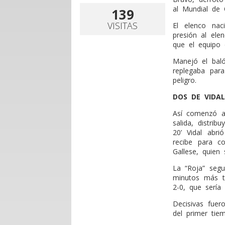
al Mundial de 
139
VISITAS
El elenco nac
presión al ele
que el equipo
Manejó el baló
replegaba para
peligro.
DOS DE VIDAL
Así comenzó a 
salida, distri
20’ Vidal abr
recibe para c
Gallese, quien 
La “Roja” segu
minutos más ta
2-0, que sería e
Decisivas fuer
del primer ti