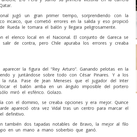
Qatar.
ional jugó un gran primer tiempo, sorprendiendo con la
nco incaico, que cometió errores en la salida y eso propició
 de Rueda le tomara el balón
y llegara peligrosamente.
n el elenco local en el Nacional. El conjunto de Gareca se
 salir de contra, pero Chile apuraba los errores y creaba
aparecer la figura del “Rey Arturo”. Ganando pelotas en la
buyendo y juntándose sobre todo con César Pinares. Y a los
ió la ruta. Pase de Jean Meneses que el jugador del Inter
olocar el balón arriba en un ángulo imposible del portero
sólo miró el esférico. Golazo.
ía con el dominio, se creaba opciones y era mejor. Quince
rde apareció otra vez Vidal tras un centro para marcar el
l definitivo.
on también dos tapadas notables de Bravo, la mejor al filo
empo en un mano a mano soberbio que ganó.