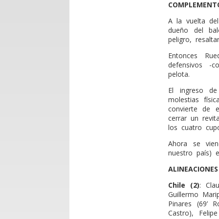
COMPLEMENT
A la vuelta de
dueño del ba
peligro, resa
Entonces Rue
defensivos -c
pelota.
El ingreso de
molestias físi
convierte de 
cerrar un revi
los cuatro cup
Ahora se vie
nuestro país) 
ALINEACIONES
Chile (2)
: Cla
Guillermo Mari
Pinares (69’ R
Castro), Feli