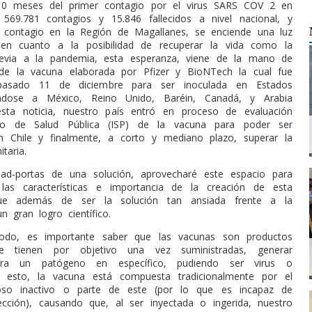
 10 meses del primer contagio por el virus SARS COV 2 en
 569.781 contagios y 15.846 fallecidos a nivel nacional, y
 contagio en la Región de Magallanes, se enciende una luz
en cuanto a la posibilidad de recuperar la vida como la
evia a la pandemia, esta esperanza, viene de la mano de
n de la vacuna elaborada por Pfizer y BioNTech la cual fue
pasado 11 de diciembre para ser inoculada en Estados
ndose a México, Reino Unido, Baréin, Canadá, y Arabia
esta noticia, nuestro país entró en proceso de evaluación
uto de Salud Pública (ISP) de la vacuna para poder ser
n Chile y finalmente, a corto y mediano plazo, superar la
taria.
 ad-portas de una solución, aprovecharé este espacio para
 las características e importancia de la creación de esta
ue además de ser la solución tan ansiada frente a la
 gran logro científico.
odo, es importante saber que las vacunas son productos
ue tienen por objetivo una vez suministradas, generar
tra un patógeno en específico, pudiendo ser virus o
ra esto, la vacuna está compuesta tradicionalmente por el
ioso inactivo o parte de este (por lo que es incapaz de
fección), causando que, al ser inyectada o ingerida, nuestro