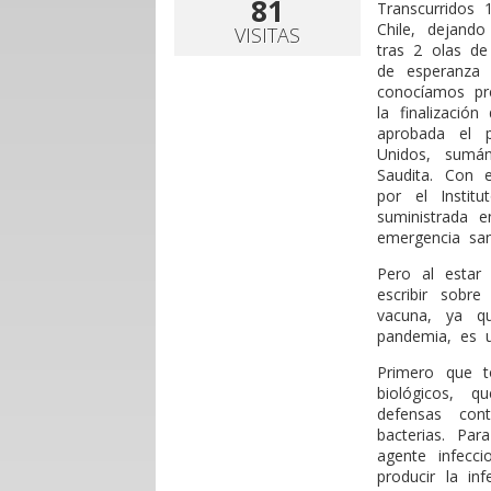
81
Transcurridos
Chile, dejando
VISITAS
tras 2 olas de
de esperanza 
conocíamos pr
la finalizació
aprobada el 
Unidos, sumá
Saudita. Con 
por el Instit
suministrada e
emergencia sani
Pero al estar
escribir sobre
vacuna, ya q
pandemia, es un
Primero que t
biológicos, q
defensas con
bacterias. Pa
agente infecc
producir la in