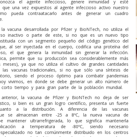
conozca el agente infeccioso, genere inmunidad y esté
 que una vez expuestos al agente infeccioso activo nuestro
ismo pueda contraatacarlo antes de generar un cuadro
e.
la vacuna desarrollada por Pfizer y BioNTech, no utiliza el
ioso inactivo o parte de este, si no que es un nuevo tipo
nstituida con un segmento pequeño del código genético del
ue, al ser inyectada en el cuerpo, codifica una proteína del
oso, el que genera la inmunidad sin generar la infección.
stica, permite que su producción sea considerablemente más
/s meses), ya que no utiliza el cultivo de grandes cantidades
las vacunas tradicionales, si no que sólo una síntesis de
torio, siendo el proceso óptimo para combatir pandemias
oy vivimos, en donde se debe generar un alto número de
corto tiempo y para gran parte de la población mundial.
anterior, la vacuna de Pfizer y BioNTech no deja de ser
stico, si bien es un gran logro científico, presenta un fuerte
uanto a la distribución. A diferencia de las vacunas
 que se almacenan entre -25 a 8ºC, la nueva vacuna de
mantener ultrarrefrigerada, lo que significa mantenerla
licación a temperatura de -80ºC, siendo necesario
specializado no tan comúnmente distribuido en los centros