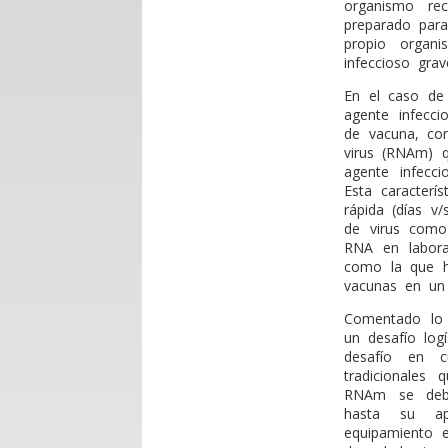
organismo re
preparado para
propio organ
infeccioso grav
En el caso de 
agente infecc
de vacuna, co
virus (RNAm) q
agente infecci
Esta caracterí
rápida (días v
de virus como 
RNA en labora
como la que h
vacunas en un 
Comentado lo 
un desafío logí
desafío en c
tradicionales
RNAm se debe 
hasta su ap
equipamiento e