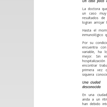
Un caso poco 
La doctora que
un caso muy 
resultados de
logran arrojar 
Hasta el mome
inmunológico q
Por su condic
encuentra co
variable, ha 
mejor. Sin e
hospitalizaci
encontrar tra
primera vez q
siquiera conoci
Una ciudad
desconocida
En una ciudad
anda a un rit
han debido in