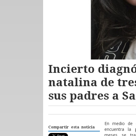
Incierto diagn
natalina de tre
sus padres a S
E
n medio de 
Compartir esta noticia
encuentra la
meses se tra