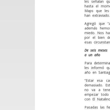
les señalan q
hasta el mome
Maps que les 
han extraviado.
Agregó que “
además hemos
miedo. Nos ha
por el bien d
esas circunstan
De seis meses
a un año
Para determin
les informó q
año en Santiag
“Estar esa c
demasiado. Es
no va a tene
empezar todo 
con El Natalino
Pasadas las fi