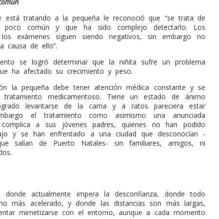
común
 está tratando a la pequeña le reconoció que “se trata de
poco común y que ha sido complejo detectarlo. Los
 los exámenes siguen siendo negativos, sin embargo no
la causa de ello”.
nto se logró determinar que la niñita sufre un problema
ue ha afectado su crecimiento y peso.
ión la pequeña debe tener atención médica constante y se
n tratamiento medicamentoso. Tiene un estado de ánimo
logrado levantarse de la cama y a ratos pareciera estar
mbargo el tratamiento como asimismo una anunciada
ón complica a sus jóvenes padres, quienes no han podido
bajo y se han enfrentado a una ciudad que desconocían -
ue salían de Puerto Natales- sin familiares, amigos, ni
dos.
 donde actualmente impera la desconfianza, donde todo
mo más acelerado, y donde las distancias son más largas,
tentar mimetizarse con el entorno, aunque a cada momento