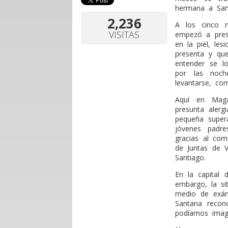
hermana a Sant
2,236
A los cinco 
VISITAS
empezó a pres
en la piel, le
presenta y qu
entender se l
por las noch
levantarse, co
Aquí en Magal
presunta alerg
pequeña supera
jóvenes padre
gracias al com
de Juntas de V
Santiago.
En la capital 
embargo, la s
medio de exám
Santana recon
podíamos imagi