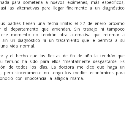
ernada para someterla a nuevos exámenes, más específicos,
así las alternativas para llegar finalmente a un diagnóstico
us padres tienen una fecha límite: el 22 de enero próximo
r el departamento que arriendan. Sin trabajo ni tampoco
a ese momento no tendrán otra alternativa que retornar a
l, sin un diagnóstico ni un tratamiento que le permita a su
una vida normal.
or y el hecho que las fiestas de fin de año la tendrán que
 su terruño ha sido para ellos “mentalmente desgastante. Es
ión de todos los días. La doctora me dice que haga un
zo, pero sinceramente no tengo los medios económicos para
onoció con impotencia la afligida mamá.