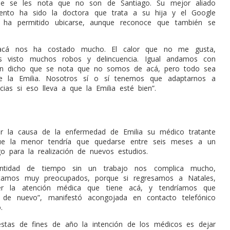
ue se les nota que no son de Santiago. Su mejor aliado
nto ha sido la doctora que trata a su hija y el Google
ha permitido ubicarse, aunque reconoce que también se
acá nos ha costado mucho. El calor que no me gusta,
 visto muchos robos y delincuencia. Igual andamos con
n dicho que se nota que no somos de acá, pero todo sea
e la Emilia. Nosotros sí o sí tenemos que adaptarnos a
cias si eso lleva a que la Emilia esté bien”.
ar la causa de la enfermedad de Emilia su médico tratante
ue la menor tendría que quedarse entre seis meses a un
o para la realización de nuevos estudios.
antidad de tiempo sin un trabajo nos complica mucho,
tamos muy preocupados, porque si regresamos a Natales,
r la atención médica que tiene acá, y tendríamos que
de nuevo”, manifestó acongojada en contacto telefónico
.
estas de fines de año la intención de los médicos es dejar