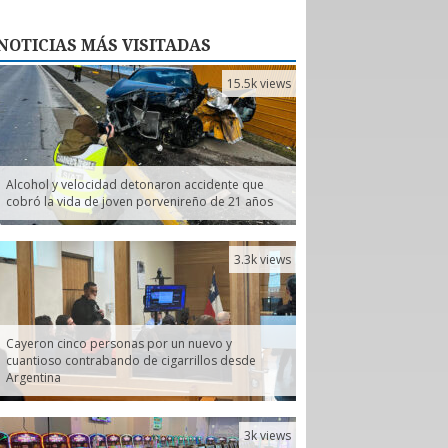
NOTICIAS
MÁS VISITADAS
15.5k views
Alcohol y velocidad detonaron accidente que
cobró la vida de joven porvenireño de 21 años
3.3k views
Cayeron cinco personas por un nuevo y
cuantioso contrabando de cigarrillos desde
Argentina
3k views