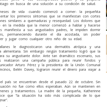
iago en busca de una solución a su condición de salud.
meses de vida -cuando comenzó a comer- la pequeñita
entar los primeros síntomas que se manifiestan con cortes
siones similares a quemaduras y resequedad. Los dolores que
e en la medida que la menor comenzó a hablar y hacerse
os manifiesta a sus angustiados padres, le impiden dormir
es, permaneciendo durante el día acostada, sin poder
rrer y jugar como cualquier otro niño de su edad.
lanes le diagnosticaron una dermatitis atrópica y una
ia alimentaria. Sin embargo ningún tratamiento logró que la
ra su angustiante dolor. Ante tan dramático escenario, sus
s realizaron una campaña pública para reunir fondos y
unicador Arturo Pérez y la presidenta de la Unión Comunal
ecinos, Belén Davey, lograron reunir el dinero para viajar a
del país se encuentran desde el pasado 22 de octubre. Sin
ituación no fue como ellos esperaban. Aún se mantienen en
enes y tratamientos. La madre de la pequeña, Katherinne
oce que “la situación ha sido más complicada de lo que
nar”.