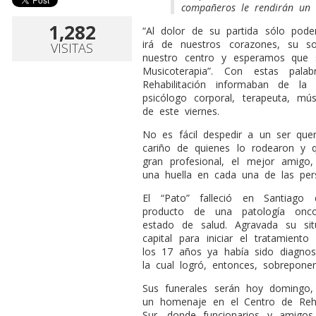
compañeros le rendirán un 
1,282
“Al dolor de su partida sólo pod
irá de nuestros corazones, su s
VISITAS
nuestro centro y esperamos que s
Musicoterapia”. Con estas pala
Rehabilitación informaban de la
psicólogo corporal, terapeuta, m
de este viernes.
No es fácil despedir a un ser qu
cariño de quienes lo rodearon y
gran profesional, el mejor amigo
una huella en cada una de las per
El “Pato” falleció en Santiago
producto de una patología onco
estado de salud. Agravada su si
capital para iniciar el tratamiento
los 17 años ya había sido diagnos
la cual logró, entonces, sobreponer
Sus funerales serán hoy domingo
un homenaje en el Centro de Reha
Sur, donde funcionarios y amigo