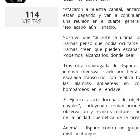
“Atacaron a nuestra capital, lanza
114
están pagando y van a continuar
VISITAS
una reunión en el cuartel genera
“No acabó aún”, añadió.
Sostuvo que “durante la última jo
Hamas pensó que podía ocultarse 
Hamas creen que pueden escapar 
Podemos alcanzarlos donde sea”.
Tras otra madrugada de disparos 
intensa ofensiva israelí por tier
escalada transcurrió con relativa 
las alarmas antiaéreas en com
bombardeos en el enclave.
El Ejército atacó docenas de obje
navales”, incluyendo embarcaci
observación y recintos militares,
de la unidad cibernética de la orga
Además, disparó contra un grup
misil antitanque.