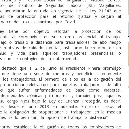
ctor del Instituto de Seguridad Laboral (ISL) Magallanes,
o, anunciaron la entrada en vigencia de la Ley 21.342 que
das de protección para el retorno gradual y seguro al
marco de la crisis sanitaria por Covid.
ey tiene por objetivo reforzar la protección de los
rente al coronavirus en su retorno presencial al trabajo,
abajo o trabajo a distancia para trabajadores de alto riesgo
r motivos de cuidado familiar, así como la creación de un
lud y vida para aquellos trabajadores presenciales o
es que se contagien de la enfermedad.
s destacó que el 2 de junio el Presidente Piñera promulgó
, que tiene una serie de mejoras y beneficios sumamente
a los trabajadores. El primero de ellos es la obligación del
roporcionar teletrabajo para aquellos trabajadores de alto
llos que sufren enfermedades de base como diabetes,
enfermedades crónicas pulmonares- y también para aquellos
u cargo hijos bajo la Ley de Crianza Protegida, es decir,
idos desde el año 2013 en adelante. En estos casos el
e la obligación de proporcionar al trabajador, en la medida
nes se lo permitan, la opción de trabajar a distancia”.
norma establece la obligación de todos los empleadores de