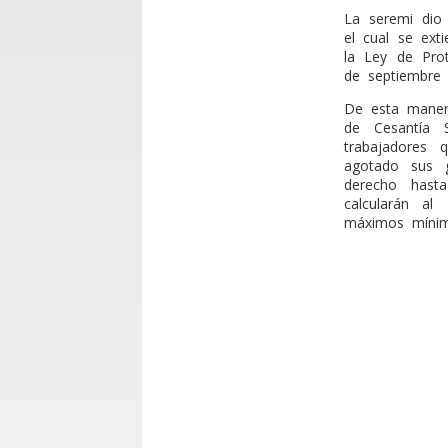
La seremi dio
el cual se ext
la Ley de Pro
de septiembre
De esta manera
de Cesantía S
trabajadores
agotado sus g
derecho hast
calcularán a
máximos mínim