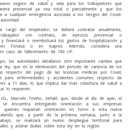
nuevo seguro de salud y vida para los trabajadores que
nera presencial ya sea total o parcialmente y que los
te a cualquier emergencia asociada a los riesgos del Covid-
autoridad.
e cargo del empleador, se deberá contratar anualmente,
rabajador con contrato, en ejercicio presencial o
, y financiará o reembolsará los gastos de hospitalización y
ión en Fonasa o en Isapres. Además, considera una
en caso de fallecimiento de 180 UF.
po, las autoridades detallaron otro importante cambio que
va ley, que es la eliminación del periodo de carencia de los
as respecto del pago de las licencias médicas por Covid,
te para enfermedades y accidentes comunes respecto de
riores a 11 días, lo que implica dar más cobertura de salud a
ue lo requieren.
l ISL, Marcelo Triviño, señaló que, desde el día de ayer, el
 se encuentra entregando orientación a sus empresas
a quienes requieran orientación en torno a esta nueva
ñalando que, a partir de la próxima semana, junto a la
abajo, se realizará un nuevo despliegue territorial para
talles y aclarar dudas sobre esta ley en la región.