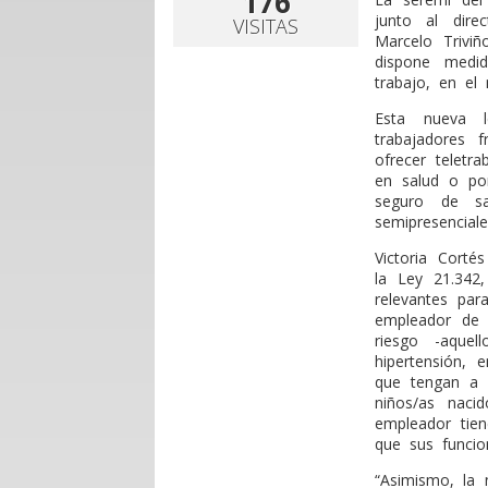
176
junto al dire
VISITAS
Marcelo Triviñ
dispone medi
trabajo, en el 
Esta nueva l
trabajadores f
ofrecer teletr
en salud o po
seguro de sa
semipresencial
Victoria Corté
la Ley 21.342
relevantes par
empleador de p
riesgo -aque
hipertensión, 
que tengan a s
niños/as nac
empleador tien
que sus funcio
“Asimismo, la 