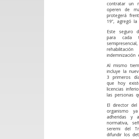
contratar un 
operen de ma
protegerá fren
19”, agregó la 
Este seguro d
para cada t
semipresencial
rehabilitac
indemnización 
Al mismo tiem
incluye la nue
3 primeros dí
que hoy exis
licencias infe
las personas q
El director de
organismo ya
adheridas y 
normativa, se
seremi del Tr
difundir los de