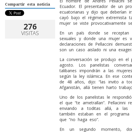
E
l nombre de Andrés Pellacini se
Compartir esta noticia
Ecuador. El presentador de un prog
ecuatorianas y dijo que deberían i
cayó bajo el régimen extremista ta
mujer se viste provocativamente se
276
VISITAS
En un país donde se receptan d
sexuales y donde una mujer es ví
declaraciones de Pellaccini demue
son un caso aislado ni una exagera
La conversación se produjo en el
agosto. Los panelistas convers
talibanes impondrán a las mujer
según la ley islámica. En ese cont
de 48 años, dijo: “las invito a to
Afganistán, allá tienen harto trabajo
Uno de los panelistas le respondi
el que “te ametrallan”. Pellacinni 
enviando a toditas allá, a las 
también estaban en el programa 
que “no haga eso”.
En un segundo momento, donde