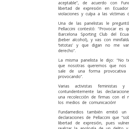
aceptable”, de acuerdo con Fu
libertad de expresión en Ecuador
violaciones y culpa a las víctimas d
Una de las panelistas le preguntó
Pellaccini contestó: “Provocar es 
Barcelona Sporting Club del Ec
(beber alcohol), y vas con minifald
‘tetotas’ y que digan no me va
derecho”.
La misma panelista le dijo: “No t
que nosotras queremos que nos vi
sale de una forma provocativa
provocando”.
Varias activistas feministas 
contundentemente las declaracione
una recolección de firmas con el 
los medios de comunicación!
Fundamedios también emitió un
declaraciones de Pellaccini que “so
libertad de expresión, pues vulne
realizar la apología de un delito y