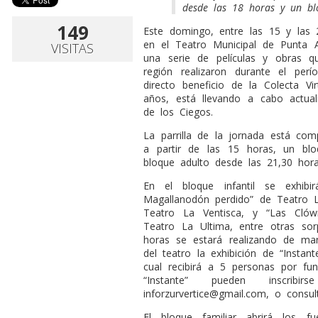
desde las 18 horas y un bl
149
Este domingo, entre las 15 y las 
en el Teatro Municipal de Punta A
VISITAS
una serie de películas y obras q
región realizaron durante el pe
directo beneficio de la Colecta V
años, está llevando a cabo actua
de los Ciegos.
La parrilla de la jornada está com
a partir de las 15 horas, un bl
bloque adulto desde las 21,30 hora
En el bloque infantil se exhib
Magallanodón perdido” de Teatro L
Teatro La Ventisca, y “Las Clów
Teatro La Ultima, entre otras so
horas se estará realizando de man
del teatro la exhibición de “Instant
cual recibirá a 5 personas por fun
“Instante” pueden inscrib
inforzurvertice@gmail.com
, o consul
El bloque familiar abrirá los 