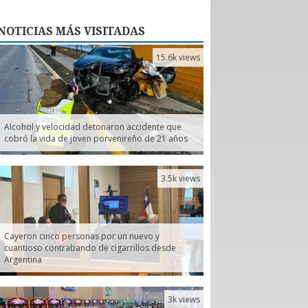
NOTICIAS
MÁS VISITADAS
15.6k views
Alcohol y velocidad detonaron accidente que
cobró la vida de joven porvenireño de 21 años
3.5k views
Cayeron cinco personas por un nuevo y
cuantioso contrabando de cigarrillos desde
Argentina
3k views