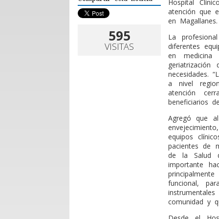
Hospital Clíni
atención que e
en Magallanes.
595
La profesiona
VISITAS
diferentes equ
en medicina 
geriatrizació
necesidades. “
a nivel regio
atención cer
beneficiarios d
Agregó que al
envejecimient
equipos clínic
pacientes de 
de la Salud 
importante hac
principalment
funcional, pa
instrumentales
comunidad y qu
Desde el Hosp