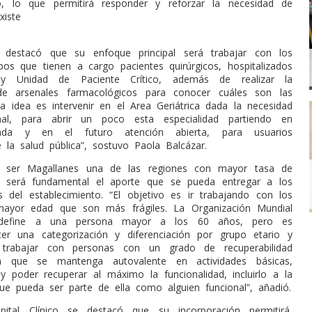
co, lo que permitirá responder y reforzar la necesidad de
xiste
l destacó que su enfoque principal será trabajar con los
ipos que tienen a cargo pacientes quirúrgicos, hospitalizados
y Unidad de Paciente Crítico, además de realizar la
n de arsenales farmacológicos para conocer cuáles son las
La idea es intervenir en el Area Geriátrica dada la necesidad
nal, para abrir un poco esta especialidad partiendo en
rada y en el futuro atención abierta, para usuarios
e la salud pública”, sostuvo Paola Balcázar.
 ser Magallanes una de las regiones con mayor tasa de
o, será fundamental el aporte que se pueda entregar a los
os del establecimiento. “El objetivo es ir trabajando con los
mayor edad que son más frágiles. La Organización Mundial
define a una persona mayor a los 60 años, pero es
er una categorización y diferenciación por grupo etario y
e trabajar con personas con un grado de recuperabilidad
ra que se mantenga autovalente en actividades básicas,
 y poder recuperar al máximo la funcionalidad, incluirlo a la
e pueda ser parte de ella como alguien funcional”, añadió.
ital Clínico se destacó que su incorporación permitirá,