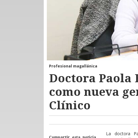
Profesional magallánica
Doctora Paola 
como nueva ger
Clínico
L
a doctora Pa
Compartir esta noticia