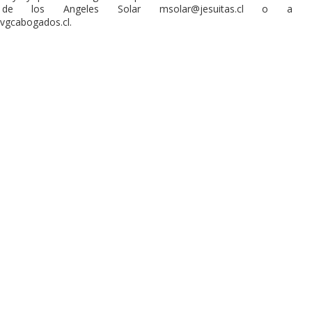
de los Angeles Solar
msolar@jesuitas.cl
o a
vgcabogados.cl
.