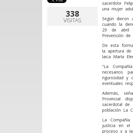
sacerdote Feli
una mujer adul
338
Según dieron 
VISITAS
cuando la denu
29 de abril 
Prevención de 
De esta forma
la apertura de
laica María El
“La Compañí
necesarios p
rigurosidad y 
eventuales resp
Además, señal
Provincial di
sacerdotal de 
población La C
La Compañía 
justicia en e
proceso y a la 