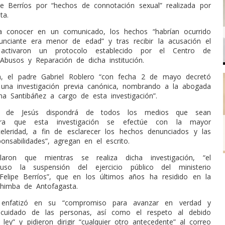
pe Berríos por “hechos de connotación sexual” realizada por
ta.
a conocer en un comunicado, los hechos “habrían ocurrido
nciante era menor de edad” y tras recibir la acusación el
activaron un protocolo establecido por el Centro de
Abusos y Reparación de dicha institución.
, el padre Gabriel Roblero “con fecha 2 de mayo decretó
 una investigación previa canónica, nombrando a la abogada
ena Santibáñez a cargo de esta investigación”.
a de Jesús dispondrá de todos los medios que sean
ara que esta investigación se efectúe con la mayor
celeridad, a fin de esclarecer los hechos denunciados y las
onsabilidades”, agregan en el escrito.
aron que mientras se realiza dicha investigación, “el
spuso la suspensión del ejercicio público del ministerio
Felipe Berríos”, que en los últimos años ha residido en la
himba de Antofagasta.
enfatizó en su “compromiso para avanzar en verdad y
l cuidado de las personas, así como el respeto al debido
ley” y pidieron dirigir “cualquier otro antecedente” al correo